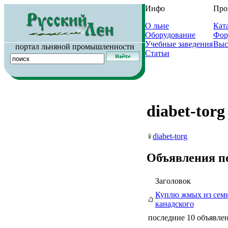
Инфо
Про
О льне
Кат
Оборудование
Фор
Учебные заведения
Выс
портал льняной промышленности
Статьи
diabet-torg
diabet-torg
Объявления п
Заголовок
Куплю жмых из семя
канадского
последние 10 объявлен