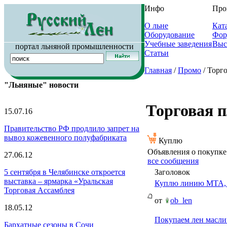
Инфо
Про
О льне
Кат
Оборудование
Фор
Учебные заведения
Выс
портал льняной промышленности
Статьи
Главная
/
Промо
/ Торг
"Льняные" новости
Торговая 
15.07.16
Правительство РФ продлило запрет на
вывоз кожевенного полуфабриката
Куплю
Объявления о покупке
27.06.12
все сообщения
Заголовок
5 сентября в Челябинске откроется
выставка – ярмарка «Уральская
Куплю линию МТА, 
Торговая Ассамблея
от
ob_len
18.05.12
Покупаем лен масл
Бархатные сезоны в Сочи