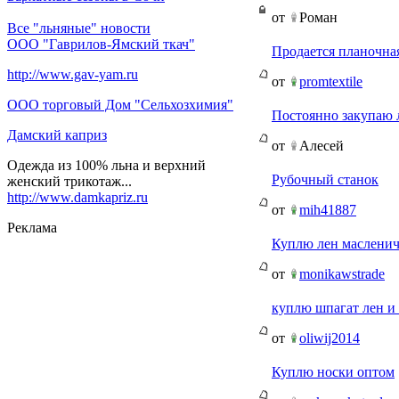
от
Роман
Все "льняные" новости
ООО "Гаврилов-Ямский ткач"
Продается планочна
http://www.gav-yam.ru
от
promtextile
ООО торговый Дом "Сельхозхимия"
Постоянно закупаю
Дамский каприз
от
Алесей
Одежда из 100% льна и верхний
Рубочный станок
женский трикотаж...
http://www.damkapriz.ru
от
mih41887
Реклама
Куплю лен маслени
от
monikawstrade
куплю шпагат лен и
от
oliwij2014
Куплю носки оптом