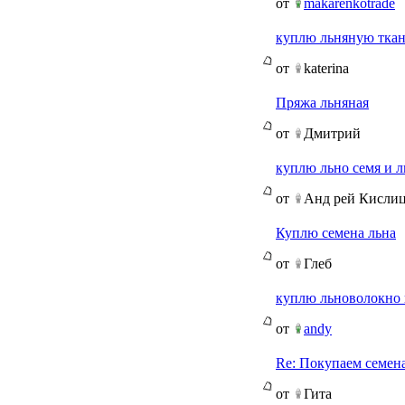
от
makarenkotrade
куплю льняную ткан
от
katerina
Пряжа льняная
от
Дмитрий
куплю льно семя и 
от
Анд рей Кисли
Куплю семена льна
от
Глеб
куплю льноволокно 
от
andy
Re: Покупаем семен
от
Гита