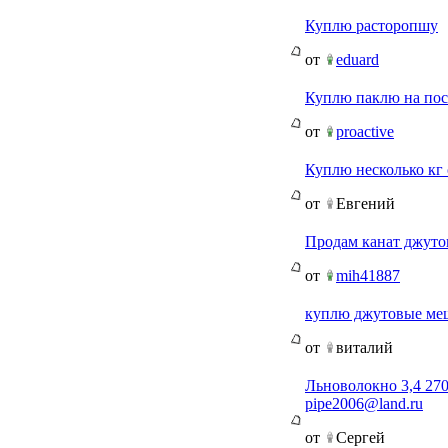
Куплю расторопшу
от
eduard
Куплю паклю на пос
от
proactive
Куплю несколько кг 
от
Евгений
Продам канат джут
от
mih41887
куплю джутовые ме
от
виталий
Льноволокно 3,4 2700
pipe2006@land.ru
от
Сергей