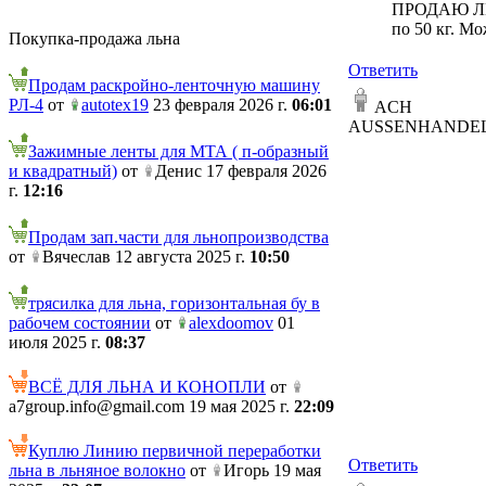
ПРОДАЮ ЛЁ
по 50 кг. М
Покупка-продажа льна
Ответить
Продам раскройно-ленточную машину
РЛ-4
от
autotex19
23 февраля 2026 г.
06:01
ACH
AUSSENHANDE
Зажимные ленты для МТА ( п-образный
и квадратный)
от
Денис 17 февраля 2026
г.
12:16
Продам зап.части для льнопроизводства
от
Вячеслав 12 августа 2025 г.
10:50
трясилка для льна, горизонтальная бу в
рабочем состоянии
от
alexdoomov
01
июля 2025 г.
08:37
ВСЁ ДЛЯ ЛЬНА И КОНОПЛИ
от
a7group.info@gmail.com 19 мая 2025 г.
22:09
Куплю Линию первичной переработки
Ответить
льна в льняное волокно
от
Игорь 19 мая