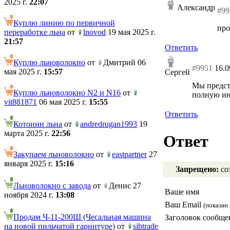
2025 г.
22:07
Александр
#99
Куплю линию по первичной
про
переработке льна
от
lnovod
19 мая 2025 г.
21:57
Ответить
Куплю льноволокно
от
Дмитрий 06
#9951
16.0
мая 2025 г.
15:57
Сергей
Мы предст
Куплю льноволокно N2 и N16
от
полную ин
vit881871
06 мая 2025 г.
15:55
Ответить
Котонин льна
от
andredrugan1993
19
марта 2025 г.
22:56
Ответ
Закупаем льноволокно
от
eastpartner
27
января 2025 г.
15:16
Запрещено:
соз
Льноволокно с завода
от
Денис 27
Ваше имя
ноября 2024 г.
13:08
Ваш Email
(показан 
Продам Ч-11-200Ш (Чесальная машина
Заголовок сообще
на новой пильчатой гарнитуре)
от
sibtrade