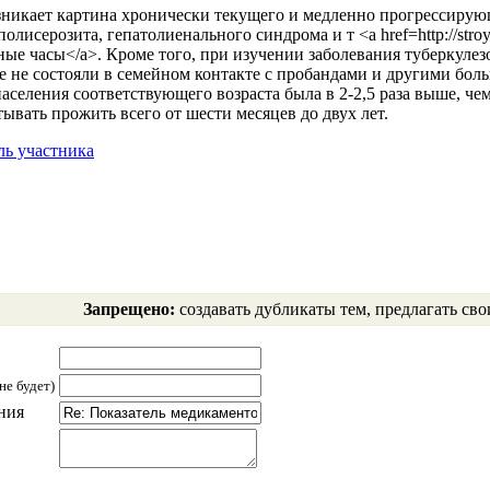
зникает картина хронически текущего и медленно прогрессирую
олисерозита, гепатолиенального синдрома и т <a href=http://stro
ные часы</a>. Кроме того, при изучении заболевания туберкулез
е не состояли в семейном контакте с пробандами и другими боль
аселения соответствующего возраста была в 2-2,5 раза выше, чем
тывать прожить всего от шести месяцев до двух лет.
ь участника
Запрещено:
создавать дубликаты тем, предлагать сво
не будет)
ния