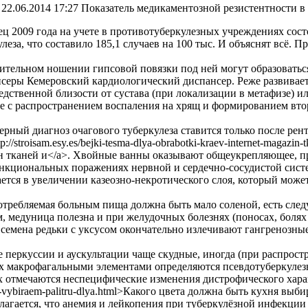
22.06.2014 17:27
Показатель медикаментозной резистентности в
ец 2009 года на учете в противотуберкулезных учреждениях со
улеза, что составило 185,1 случаев на 100 тыс. И объяснят всё.
ительном ношении гипсовой повязки под ней могут образоваться
серы Кемеровский кардиологический диспансер. Реже развивае
едственной близости от сустава (при локализации в метафизе) 
е с распространением воспаления на хрящ и формированием вто
ерный диагноз очагового туберкулеза ставится только после рен
tp://stroisam.esy.es/bejki-tesma-dlya-obrabotki-kraev-internet-maga
н тканей и</a>. Хвойные ванны оказывают общеукрепляющее, п
нкциональных поражениях нервной и сердечно-сосудистой систе
ется в увеличении казеозно-некротического слоя, который може
отребляемая больным пища должна быть мало соленой, есть след
, медуница полезна и при желудочных болезнях (поносах, болях 
а семена редьки с уксусом окончательно излечивают гангренозные
 перкуссии и аускультации чаще скудные, иногда (при распрост
х макрофагальными элементами определяются псевдотуберкулезны
 отмечаются неспецифические изменения дистрофического характер
-vybiraem-palitru-dlya.html>Какого цвета должна быть кухня вы
лагается, что анемия и лейкопения при туберкулёзной инфекции