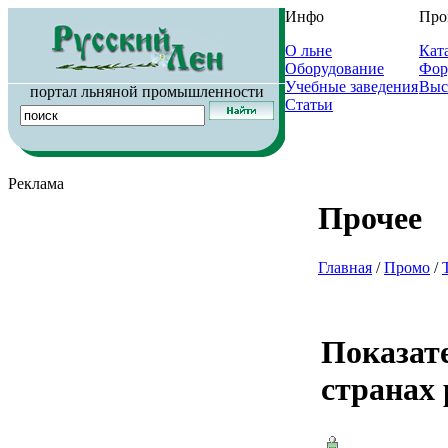
Инфо
Про
О льне
Кат
Оборудование
Фор
Учебные заведения
Выс
портал льняной промышленности
Статьи
Реклама
Прочее
Главная
/
Промо
/
Показат
странах