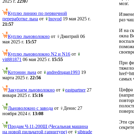
2025 г.
22:07
мозг.
Куплю линию по первичной
Измене
переработке льна
от
lnovod
19 мая 2025 г.
раз ча
21:57
И на ск
окна В
Куплю льноволокно
от
Дмитрий 06
воспал
мая 2025 г.
15:57
поможе
своевр
Куплю льноволокно N2 и N16
от
vit881871
06 мая 2025 г.
15:55
При фи
тяжело
Котонин льна
от
andredrugan1993
19
href=ht
марта 2025 г.
22:56
самых 
Цифра 
Закупаем льноволокно
от
eastpartner
27
(наприм
января 2025 г.
15:16
повтор
полост
Льноволокно с завода
от
Денис 27
поверх
ноября 2024 г.
13:08
Эти ср
Продам Ч-11-200Ш (Чесальная машина
секрет
на новой пильчатой гарнитуре)
от
sibtrade