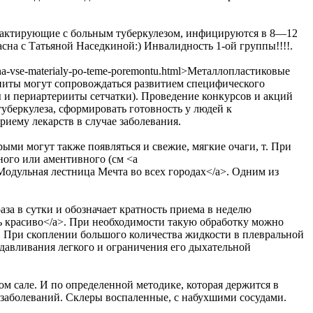
нтактирующие с больным туберкулезом, инфицируются в 8—12
асна с Татьяной Наседкиной:) Инвалидность 1-ой группы!!!!.
okna-vse-materialy-po-teme-poremontu.html>Металлопластиковые
ниты могут сопровождаться развитием специфического
ы и периартерииты сетчатки). Проведение конкурсов и акций
беркулеза, сформировать готовность у людей к
ему лекарств в случае заболевания.
ыми могут также появляться и свежие, мягкие очаги, т. При
ного или аментивного (см <a
tml>Модульная лестница Мечта во всех городах</a>. Одним из
аза в сутки и обозначает кратность приема в неделю
 шить красиво</a>. При необходимости такую обработку можно
ю. При скоплении большого количества жидкости в плевральной
сдавливания легкого и ограничения его дыхательной
ом сале. И по определенной методике, которая держится в
а заболеваний. Склеры воспаленные, с набухшими сосудами.