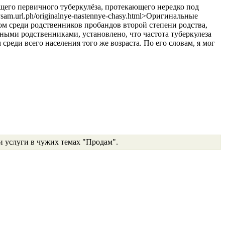
щего первичного туберкулёза, протекающего нередко под
ysam.url.ph/originalnye-nastennye-chasy.html>Оригинальные
ом среди родственников пробандов второй степени родства,
ными родственниками, установлено, что частота туберкулеза
 среди всего населения того же возраста. По его словам, я мог
и услуги в чужих темах "Продам".