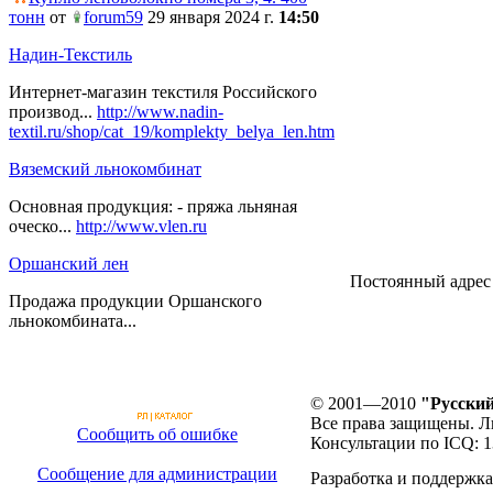
тонн
от
forum59
29 января 2024 г.
14:50
Надин-Текстиль
Интернет-магазин текстиля Российского
производ...
http://www.nadin-
textil.ru/shop/cat_19/komplekty_belya_len.htm
Вяземский льнокомбинат
Основная продукция: - пряжа льняная
оческо...
http://www.vlen.ru
Оршанский лен
Постоянный адрес те
Продажа продукции Оршанского
льнокомбината...
© 2001—2010
"Русский
Все права защищены. Л
Сообщить об ошибке
Консультации по ICQ: 
Сообщение для администрации
Разработка и поддержка