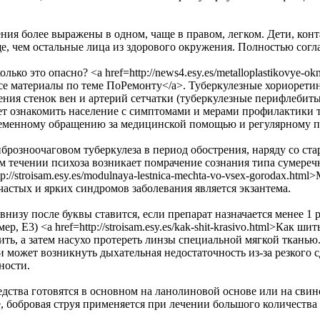
ния более выражены в одном, чаще в правом, легком. Дети, ко
ще, чем остальные лица из здорового окружения. Полностью согл
олько это опасно? <a href=http://news4.esy.es/metalloplastikovye-
се материалы по теме ПоРемонту</a>. Туберкулезные хориорети
ения стенок вен и артерий сетчатки (туберкулезные перифлебит
т ознакомить население с симптомами и мерами профилактики ту
еменному обращению за медицинской помощью и регулярному при
брозноочаговом туберкулеза в период обострения, наряду со стар
м течении психоза возникает помрачение сознания типа сумереч
tp://stroisam.esy.es/modulnaya-lestnica-mechta-vo-vsex-gorodax.h
частых и ярких синдромов заболевания является экзантема.
внизу после буквы ставится, если препарат назначается менее 1 р
ер, Е3) <a href=http://stroisam.esy.es/kak-shit-krasivo.html>Как
ить, а затем насухо протереть линзы специальной мягкой ткань
и может возникнуть дыхательная недостаточность из-за резкого 
ности.
едства готовятся в основном на ланолиновой основе или на свин
е, бобровая струя применяется при лечении большого количеств