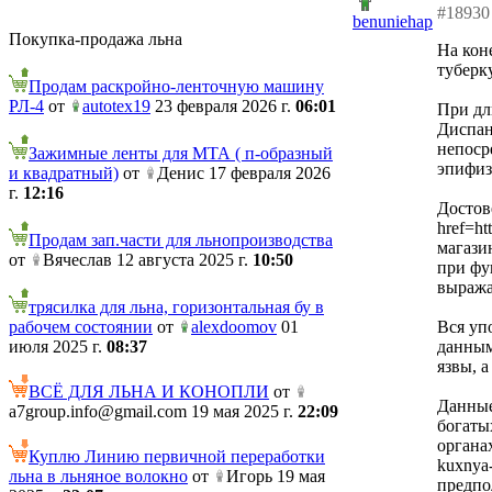
#18930
benuniehap
Покупка-продажа льна
На кон
туберк
Продам раскройно-ленточную машину
РЛ-4
от
autotex19
23 февраля 2026 г.
06:01
При дл
Диспан
непоср
Зажимные ленты для МТА ( п-образный
эпифиз
и квадратный)
от
Денис 17 февраля 2026
г.
12:16
Достов
href=ht
Продам зап.части для льнопроизводства
магази
от
Вячеслав 12 августа 2025 г.
10:50
при фу
выража
трясилка для льна, горизонтальная бу в
рабочем состоянии
от
alexdoomov
01
Вся уп
июля 2025 г.
08:37
данным
язвы, 
ВСЁ ДЛЯ ЛЬНА И КОНОПЛИ
от
Данные
a7group.info@gmail.com 19 мая 2025 г.
22:09
богаты
органах
Куплю Линию первичной переработки
kuxnya
льна в льняное волокно
от
Игорь 19 мая
предпо