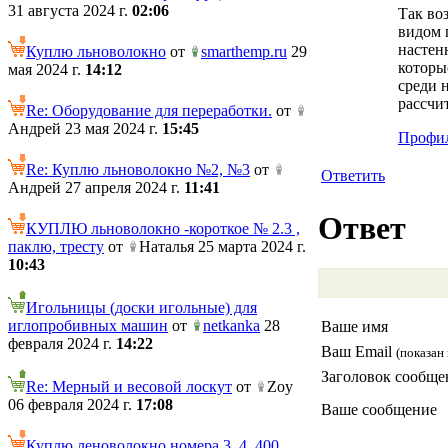
31 августа 2024 г.
02:06
Так во
видом п
настен
Куплю льноволокно
от
smarthemp.ru
29
которы
мая 2024 г.
14:12
среди н
рассчи
Re: Оборудование для переработки.
от
Андрей 23 мая 2024 г.
15:45
Профил
Re: Куплю льноволокно №2, №3
от
Ответить
Андрей 27 апреля 2024 г.
11:41
Ответ
КУПЛЮ льноволокно -короткое № 2.3 ,
паклю, тресту
от
Наталья 25 марта 2024 г.
10:43
Игольницы (доски игольные) для
иглопробивных машин
от
netkanka
28
Ваше имя
февраля 2024 г.
14:22
Ваш Email
(показан 
Заголовок сообще
Re: Мерный и весовой лоскут
от
Zoy
06 февраля 2024 г.
17:08
Ваше сообщение
Куплю леноволокно номера 3, 4. 400