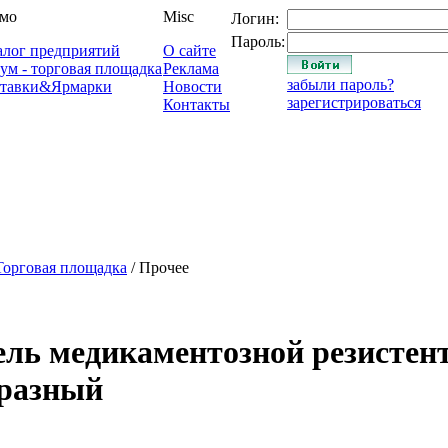
мо
Misc
Логин:
Пароль:
алог предприятий
О сайте
ум - торговая площадка
Реклама
забыли пароль?
тавки&Ярмарки
Новости
зарегистрироваться
Контакты
Торговая площадка
/ Прочее
ель медикаментозной резистен
 разный