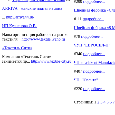
#299
подробнее...
ARRIVA - женские платья из льна
Швейная фабрика «Сла
...
http://arriva44.ru/
#111
подробнее...
ИП Кузнецова О.В.
Швейная фабрика «8 М
Наша организация работает на рынке
#79
подробнее...
текстиля...
http://www.textile.ivano.ru
ЧУП "ЕВРОСЕЛ-Н"
«Текстиль Сити»
#340
подробнее...
Компания «Текстиль Сити»
занимается пр...
http://www.textile-city.ru
ЧП «Tashkent Manufact
#407
подробнее...
ЧП "Ювента"
#220
подробнее...
Страницы:
1
2
3
4
5
6
7