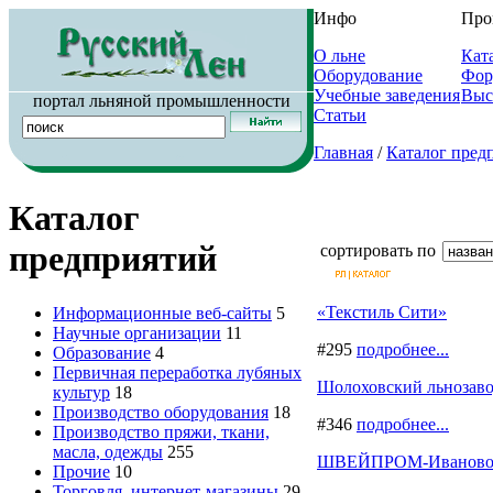
Инфо
Про
О льне
Кат
Оборудование
Фор
Учебные заведения
Выс
портал льняной промышленности
Статьи
Главная
/
Каталог пред
Каталог
предприятий
сортировать по
«Текстиль Сити»
Информационные веб-сайты
5
Научные организации
11
#295
подробнее...
Образование
4
Первичная переработка лубяных
Шолоховский льнозав
культур
18
Производство оборудования
18
#346
подробнее...
Производство пряжи, ткани,
масла, одежды
255
ШВЕЙПРОМ-Иваново - 
Прочие
10
Торговля, интернет-магазины
29