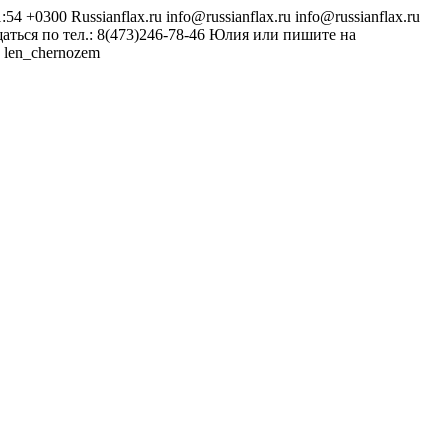
1:54 +0300
Russianflax.ru
info@russianflax.ru
info@russianflax.ru
аться по тел.: 8(473)246-78-46 Юлия или пишите на
len_chernozem