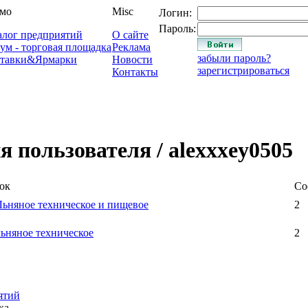
мо
Misc
Логин:
Пароль:
алог предприятий
О сайте
ум - торговая площадка
Реклама
забыли пароль?
тавки&Ярмарки
Новости
зарегистрироваться
Контакты
 пользователя / alexxxey0505
ок
Со
ьняное техническое и пищевое
2
ьняное техническое
2
ятий
ка