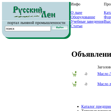
Инфо
Про
О льне
Кат
Оборудование
Фор
Учебные заведения
Выс
портал льняной промышленности
Статьи
Объявления
Заголов
Масло Л
Масло л
Каталог предпри
Торговая площад