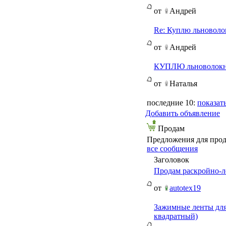
от
Андрей
Re: Куплю льновол
от
Андрей
КУПЛЮ льноволокно 
от
Наталья
последние 10:
показать
Добавить объявление
Продам
Предложения для про
все сообщения
Заголовок
Продам раскройно-
от
autotex19
Зажимные ленты для
квадратный)