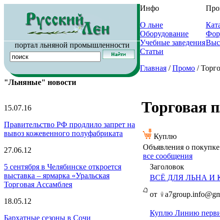
Инфо
Про
О льне
Кат
Оборудование
Фор
Учебные заведения
Выс
портал льняной промышленности
Статьи
Главная
/
Промо
/ Торг
"Льняные" новости
Торговая 
15.07.16
Правительство РФ продлило запрет на
вывоз кожевенного полуфабриката
Куплю
Объявления о покупке
27.06.12
все сообщения
Заголовок
5 сентября в Челябинске откроется
выставка – ярмарка «Уральская
ВСЁ ДЛЯ ЛЬНА И
Торговая Ассамблея
от
a7group.info@gm
18.05.12
Куплю Линию первич
Бархатные сезоны в Сочи