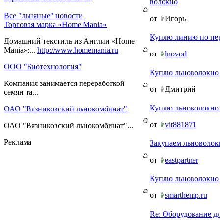
волокно
Все "льняные" новости
от
Игорь
Торговая марка «Home Mania»
Куплю линию по пер
Домашний текстиль из Англии «Home
Mania»:...
http://www.homemania.ru
от
lnovod
ООО "Биотехнология"
Куплю льноволокно
Компания занимается переработкой
от
Дмитрий
семян та...
Куплю льноволокно
ОАО "Вязниковский льнокомбинат"
от
vit881871
ОАО "Вязниковский льнокомбинат"...
Реклама
Закупаем льноволок
от
eastpartner
Куплю льноволокно
от
smarthemp.ru
Re: Оборудование дл