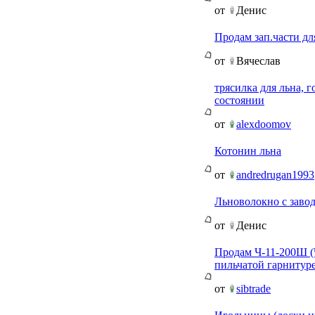
от
Денис
Продам зап.части дл
от
Вячеслав
трясилка для льна, 
состоянии
от
alexdoomov
Котонин льна
от
andredrugan1993
Льноволокно с заво
от
Денис
Продам Ч-11-200Ш (
пильчатой гарнитуре
от
sibtrade