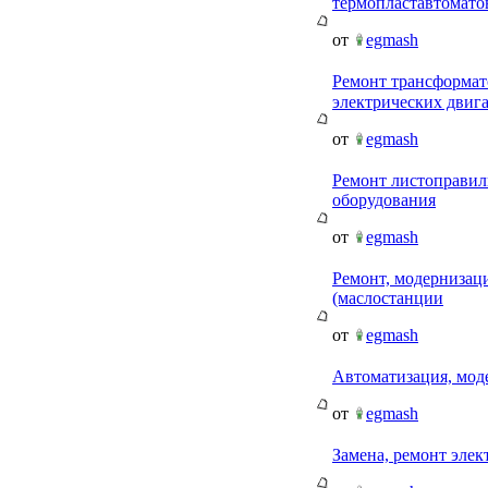
термопластавтомато
от
egmash
Ремонт трансформат
электрических двиг
от
egmash
Ремонт листоправил
оборудования
от
egmash
Ремонт, модернизац
(маслостанции
от
egmash
Автоматизация, мод
от
egmash
Замена, ремонт элек