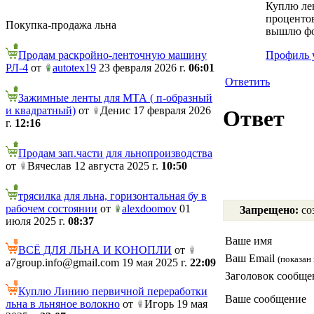
Куплю лен
процентов
Покупка-продажа льна
вышлю фо
Продам раскройно-ленточную машину
Профиль 
РЛ-4
от
autotex19
23 февраля 2026 г.
06:01
Ответить
Зажимные ленты для МТА ( п-образный
и квадратный)
от
Денис 17 февраля 2026
Ответ
г.
12:16
Продам зап.части для льнопроизводства
от
Вячеслав 12 августа 2025 г.
10:50
трясилка для льна, горизонтальная бу в
рабочем состоянии
от
alexdoomov
01
Запрещено:
соз
июля 2025 г.
08:37
Ваше имя
ВСЁ ДЛЯ ЛЬНА И КОНОПЛИ
от
Ваш Email
(показан 
a7group.info@gmail.com 19 мая 2025 г.
22:09
Заголовок сообще
Куплю Линию первичной переработки
Ваше сообщение
льна в льняное волокно
от
Игорь 19 мая