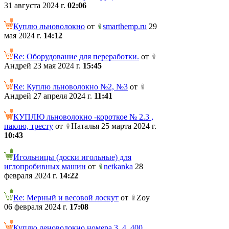
31 августа 2024 г.
02:06
Куплю льноволокно
от
smarthemp.ru
29
мая 2024 г.
14:12
Re: Оборудование для переработки.
от
Андрей 23 мая 2024 г.
15:45
Re: Куплю льноволокно №2, №3
от
Андрей 27 апреля 2024 г.
11:41
КУПЛЮ льноволокно -короткое № 2.3 ,
паклю, тресту
от
Наталья 25 марта 2024 г.
10:43
Игольницы (доски игольные) для
иглопробивных машин
от
netkanka
28
февраля 2024 г.
14:22
Re: Мерный и весовой лоскут
от
Zoy
06 февраля 2024 г.
17:08
Куплю леноволокно номера 3, 4. 400