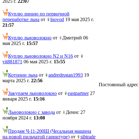
2025 г.
22:07
Куплю линию по первичной
переработке льна
от
lnovod
19 мая 2025 г.
21:57
Куплю льноволокно
от
Дмитрий 06
мая 2025 г.
15:57
Куплю льноволокно N2 и N16
от
vit881871
06 мая 2025 г.
15:55
Котонин льна
от
andredrugan1993
19
марта 2025 г.
22:56
Постоянный адрес те
Закупаем льноволокно
от
eastpartner
27
января 2025 г.
15:16
Льноволокно с завода
от
Денис 27
ноября 2024 г.
13:08
Продам Ч-11-200Ш (Чесальная машина
на новой пильчатой гарнитуре)
от
sibtrade