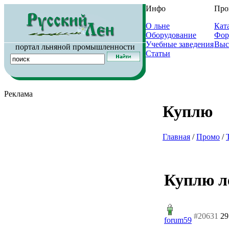
Инфо
Про
О льне
Кат
Оборудование
Фор
Учебные заведения
Выс
портал льняной промышленности
Статьи
Реклама
Куплю
Главная
/
Промо
/
Куплю ле
#20631
29
forum59