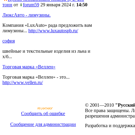
тонн
от
forum59
29 января 2024 г.
14:50
ЛюксАвто - лимузины.
Кoмпaния «LuxAuto» рада предложить вaм
лимузины...
http://www.luxautospb.ru/
софия
швейные и текстильные изделия из льна и
х/б...
Торговая марка «Веллен»
Торговая марка «Веллен» - это...
http://www.vellen.ru/
© 2001—2010
"Русский
Все права защищены. Л
Сообщить об ошибке
разрешения администра
Сообщение для администрации
Разработка и поддержка