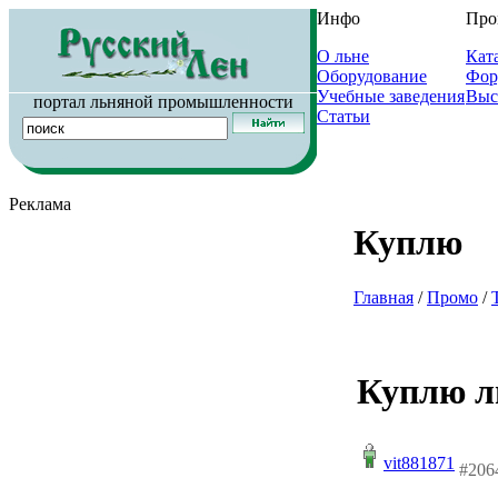
Инфо
Про
О льне
Кат
Оборудование
Фор
Учебные заведения
Выс
портал льняной промышленности
Статьи
Реклама
Куплю
Главная
/
Промо
/
Куплю л
vit881871
#206