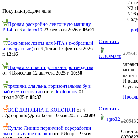
Инте
N2 (1
Покупка-продажа льна
N16 (
Соде
Продам раскройно-ленточную машину
РЛ-4
от
autotex19
23 февраля 2026 г.
06:01
Проф
Ответить
Зажимные ленты для МТА ( п-образный
и квадратный)
от
Денис 17 февраля 2026
#20642
г.
12:16
ОООМаяк
здравс
Продам зап.части для льнопроизводства
мы выр
от
Вячеслав 12 августа 2025 г.
10:50
ваши т
И ваше
трясилка для льна, горизонтальная бу в
С уваж
рабочем состоянии
от
alexdoomov
01
Профил
июля 2025 г.
08:37
Ответить
ВСЁ ДЛЯ ЛЬНА И КОНОПЛИ
от
a7group.info@gmail.com 19 мая 2025 г.
22:09
agro32
#20643
Куплю Линию первичной переработки
Ответ д
льна в льняное волокно
от
Игорь 19 мая
8930823