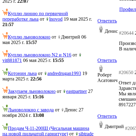
2025 г.
22:07
Профил
Куплю линию по первичной
переработке льна
от
lnovod
19 мая 2025 г.
Ответить
21:57
Денис
#20644
Куплю льноволокно
от
Дмитрий 06
мая 2025 г.
15:57
Произво
В налич
Куплю льноволокно N2 и N16
от
vit881871
06 мая 2025 г.
15:55
Ответить
#20650
Котонин льна
от
andredrugan1993
19
Роберт
марта 2025 г.
22:56
Асатович
Ответ дл
Здравст
Закупаем льноволокно
от
eastpartner
27
Мы явля
января 2025 г.
15:16
смешанн
8917227
Льноволокно с завода
от
Денис 27
ноября 2024 г.
13:08
Ответить
Дмитрий
Продам Ч-11-200Ш (Чесальная машина
#206
на новой пильчатой гарнитуре)
от
sibtrade