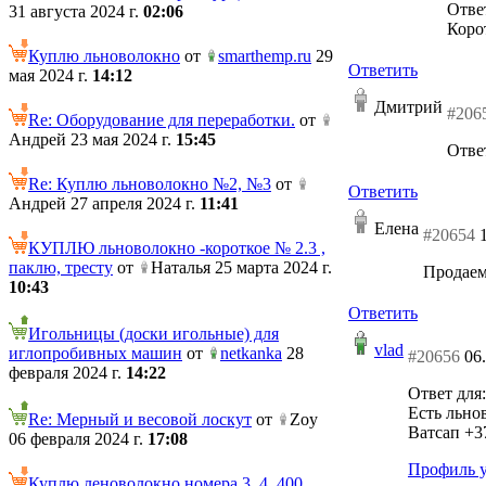
Отве
31 августа 2024 г.
02:06
Корот
Куплю льноволокно
от
smarthemp.ru
29
Ответить
мая 2024 г.
14:12
Дмитрий
#206
Re: Оборудование для переработки.
от
Андрей 23 мая 2024 г.
15:45
Отве
Re: Куплю льноволокно №2, №3
от
Ответить
Андрей 27 апреля 2024 г.
11:41
Елена
#20654
КУПЛЮ льноволокно -короткое № 2.3 ,
паклю, тресту
от
Наталья 25 марта 2024 г.
Продаем
10:43
Ответить
Игольницы (доски игольные) для
vlad
иглопробивных машин
от
netkanka
28
#20656
06
февраля 2024 г.
14:22
Ответ для:
Есть льно
Re: Мерный и весовой лоскут
от
Zoy
Ватсап +3
06 февраля 2024 г.
17:08
Профиль у
Куплю леноволокно номера 3, 4. 400