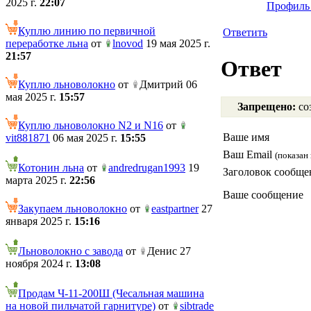
2025 г.
22:07
Профиль 
Куплю линию по первичной
Ответить
переработке льна
от
lnovod
19 мая 2025 г.
21:57
Ответ
Куплю льноволокно
от
Дмитрий 06
мая 2025 г.
15:57
Запрещено:
соз
Куплю льноволокно N2 и N16
от
Ваше имя
vit881871
06 мая 2025 г.
15:55
Ваш Email
(показан 
Котонин льна
от
andredrugan1993
19
Заголовок сообще
марта 2025 г.
22:56
Ваше сообщение
Закупаем льноволокно
от
eastpartner
27
января 2025 г.
15:16
Льноволокно с завода
от
Денис 27
ноября 2024 г.
13:08
Продам Ч-11-200Ш (Чесальная машина
на новой пильчатой гарнитуре)
от
sibtrade