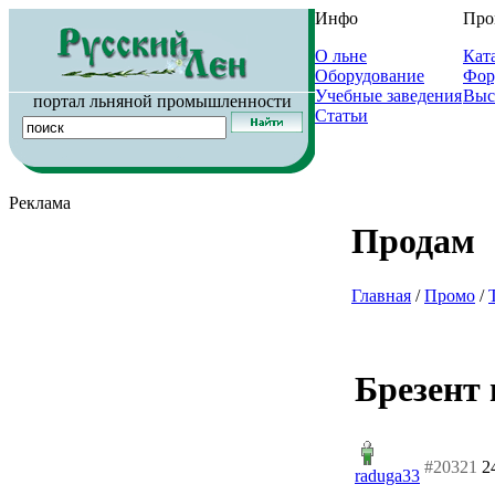
Инфо
Про
О льне
Кат
Оборудование
Фор
Учебные заведения
Выс
портал льняной промышленности
Статьи
Реклама
Продам
Главная
/
Промо
/
Брезент 
#20321
2
raduga33