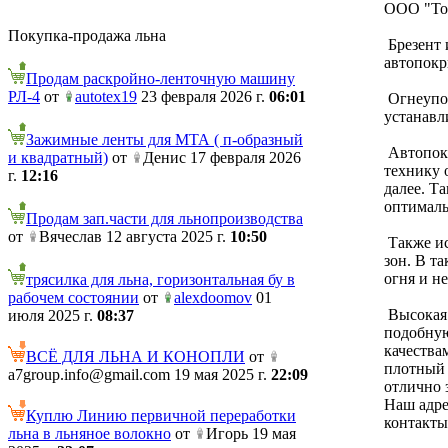
ООО "Тор
Покупка-продажа льна
Брезент 
автопокр
Продам раскройно-ленточную машину
РЛ-4
от
autotex19
23 февраля 2026 г.
06:01
Огнеупор
устанавл
Зажимные ленты для МТА ( п-образный
Автопокр
и квадратный)
от
Денис 17 февраля 2026
технику 
г.
12:16
далее. Т
оптимал
Продам зап.части для льнопроизводства
от
Вячеслав 12 августа 2025 г.
10:50
Также ис
зон. В т
огня и не
трясилка для льна, горизонтальная бу в
рабочем состоянии
от
alexdoomov
01
Высокая 
июля 2025 г.
08:37
подобную
качества
ВСЁ ДЛЯ ЛЬНА И КОНОПЛИ
от
плотный 
a7group.info@gmail.com 19 мая 2025 г.
22:09
отлично 
Наш адре
Куплю Линию первичной переработки
контакты
льна в льняное волокно
от
Игорь 19 мая