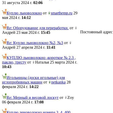
31 августа 2024 г.
02:06
Куплю льноволокно
от
smarthemp.ru
29
мая 2024 г.
14:12
Re: Оборудование для переработки.
от
Постоянный адрес те
Андрей 23 мая 2024 г.
15:45
Re: Куплю льноволокно №2, №3
от
Андрей 27 апреля 2024 г.
11:41
КУПЛЮ льноволокно -короткое № 2.3 ,
паклю, тресту
от
Наталья 25 марта 2024 г.
10:43
Игольницы (доски игольные) для
иглопробивных машин
от
netkanka
28
февраля 2024 г.
14:22
Re: Мерный и весовой лоскут
от
Zoy
06 февраля 2024 г.
17:08
Куплю леноволокно номера 3, 4. 400