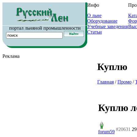
Инфо
Про
О льне
Кат
Оборудование
Фор
Учебные заведения
Выс
портал льняной промышленности
Статьи
Реклама
Куплю
Главная
/
Промо
/
Куплю ле
#20631
29
forum59