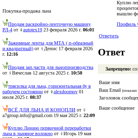
Куплю лен
процентов
Покупка-продажа льна
вышлю фо
Продам раскройно-ленточную машину
Профиль 
РЛ-4
от
autotex19
23 февраля 2026 г.
06:01
Ответить
Зажимные ленты для МТА ( п-образный
и квадратный)
от
Денис 17 февраля 2026
Ответ
г.
12:16
Продам зап.части для льнопроизводства
Запрещено:
соз
от
Вячеслав 12 августа 2025 г.
10:50
Ваше имя
трясилка для льна, горизонтальная бу в
Ваш Email
(показан 
рабочем состоянии
от
alexdoomov
01
июля 2025 г.
08:37
Заголовок сообще
Ваше сообщение
ВСЁ ДЛЯ ЛЬНА И КОНОПЛИ
от
a7group.info@gmail.com 19 мая 2025 г.
22:09
Куплю Линию первичной переработки
льна в льняное волокно
от
Игорь 19 мая