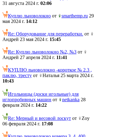
31 августа 2024 г.
02:06
Куплю льноволокно
от
smarthemp.ru
29
мая 2024 г.
14:12
Re: Оборудование для переработки.
от
Андрей 23 мая 2024 г.
15:45
Re: Куплю льноволокно №2, №3
от
Андрей 27 апреля 2024 г.
11:41
КУПЛЮ льноволокно -короткое № 2.3 ,
паклю, тресту
от
Наталья 25 марта 2024 г.
10:43
Игольницы (доски игольные) для
иглопробивных машин
от
netkanka
28
февраля 2024 г.
14:22
Re: Мерный и весовой лоскут
от
Zoy
06 февраля 2024 г.
17:08
Куплю леноволокно номера 3, 4. 400