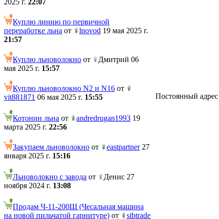
2025 г.
22:07
Куплю линию по первичной
переработке льна
от
lnovod
19 мая 2025 г.
21:57
Куплю льноволокно
от
Дмитрий 06
мая 2025 г.
15:57
Куплю льноволокно N2 и N16
от
Постоянный адрес те
vit881871
06 мая 2025 г.
15:55
Котонин льна
от
andredrugan1993
19
марта 2025 г.
22:56
Закупаем льноволокно
от
eastpartner
27
января 2025 г.
15:16
Льноволокно с завода
от
Денис 27
ноября 2024 г.
13:08
Продам Ч-11-200Ш (Чесальная машина
на новой пильчатой гарнитуре)
от
sibtrade