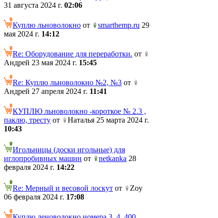
31 августа 2024 г.
02:06
Куплю льноволокно
от
smarthemp.ru
29
мая 2024 г.
14:12
Re: Оборудование для переработки.
от
Андрей 23 мая 2024 г.
15:45
Re: Куплю льноволокно №2, №3
от
Андрей 27 апреля 2024 г.
11:41
КУПЛЮ льноволокно -короткое № 2.3 ,
паклю, тресту
от
Наталья 25 марта 2024 г.
10:43
Игольницы (доски игольные) для
иглопробивных машин
от
netkanka
28
февраля 2024 г.
14:22
Re: Мерный и весовой лоскут
от
Zoy
06 февраля 2024 г.
17:08
Куплю леноволокно номера 3, 4. 400