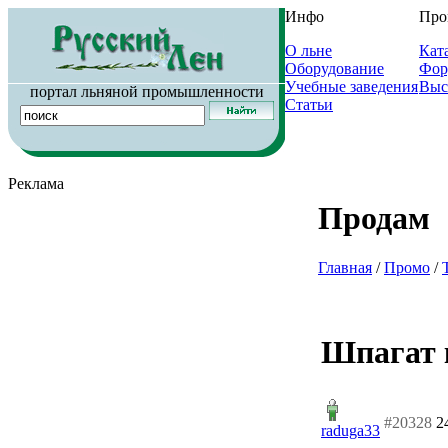
Инфо
Про
О льне
Кат
Оборудование
Фор
Учебные заведения
Выс
портал льняной промышленности
Статьи
Реклама
Продам
Главная
/
Промо
/
Шпагат 
#20328
2
raduga33