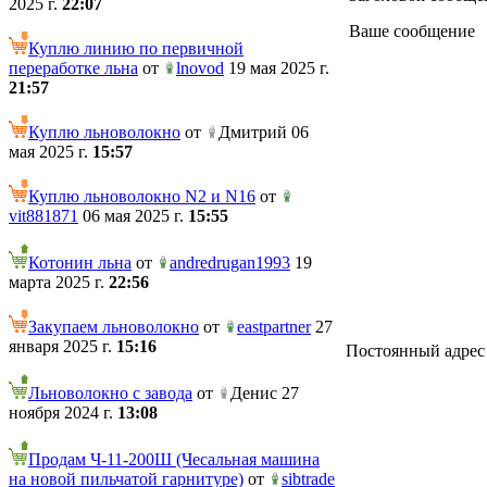
2025 г.
22:07
Ваше сообщение
Куплю линию по первичной
переработке льна
от
lnovod
19 мая 2025 г.
21:57
Куплю льноволокно
от
Дмитрий 06
мая 2025 г.
15:57
Куплю льноволокно N2 и N16
от
vit881871
06 мая 2025 г.
15:55
Котонин льна
от
andredrugan1993
19
марта 2025 г.
22:56
Закупаем льноволокно
от
eastpartner
27
января 2025 г.
15:16
Постоянный адрес те
Льноволокно с завода
от
Денис 27
ноября 2024 г.
13:08
Продам Ч-11-200Ш (Чесальная машина
на новой пильчатой гарнитуре)
от
sibtrade