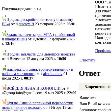
ООО "Тор
Шпагат х
Покупка-продажа льна
для упак
применят
Продам раскройно-ленточную машину
Хлопчато
РЛ-4
от
autotex19
23 февраля 2026 г.
06:01
довольно
натяжени
резкие п
Зажимные ленты для МТА ( п-образный
Наш адре
и квадратный)
от
Денис 17 февраля 2026
контакты
г.
12:16
Профиль 
Продам зап.части для льнопроизводства
от
Вячеслав 12 августа 2025 г.
10:50
Ответить
трясилка для льна, горизонтальная бу в
Ответ
рабочем состоянии
от
alexdoomov
01
июля 2025 г.
08:37
Запрещено:
соз
ВСЁ ДЛЯ ЛЬНА И КОНОПЛИ
от
a7group.info@gmail.com 19 мая 2025 г.
22:09
Ваше имя
Куплю Линию первичной переработки
Ваш Email
(показан 
льна в льняное волокно
от
Игорь 19 мая
Заголовок сообще