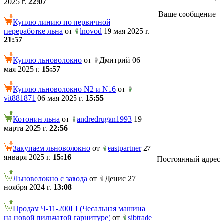
2025 г.
22:07
Ваше сообщение
Куплю линию по первичной
переработке льна
от
lnovod
19 мая 2025 г.
21:57
Куплю льноволокно
от
Дмитрий 06
мая 2025 г.
15:57
Куплю льноволокно N2 и N16
от
vit881871
06 мая 2025 г.
15:55
Котонин льна
от
andredrugan1993
19
марта 2025 г.
22:56
Закупаем льноволокно
от
eastpartner
27
января 2025 г.
15:16
Постоянный адрес те
Льноволокно с завода
от
Денис 27
ноября 2024 г.
13:08
Продам Ч-11-200Ш (Чесальная машина
на новой пильчатой гарнитуре)
от
sibtrade