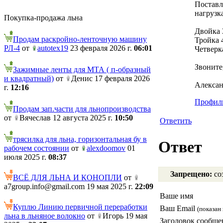
Поставл
нагрузк
Покупка-продажа льна
Двойка 
Продам раскройно-ленточную машину
Тройка 
РЛ-4
от
autotex19
23 февраля 2026 г.
06:01
Четверк
Звоните
Зажимные ленты для МТА ( п-образный
и квадратный)
от
Денис 17 февраля 2026
Алексан
г.
12:16
Профиль
Продам зап.части для льнопроизводства
от
Вячеслав 12 августа 2025 г.
10:50
Ответить
трясилка для льна, горизонтальная бу в
Ответ
рабочем состоянии
от
alexdoomov
01
июля 2025 г.
08:37
Запрещено:
соз
ВСЁ ДЛЯ ЛЬНА И КОНОПЛИ
от
a7group.info@gmail.com 19 мая 2025 г.
22:09
Ваше имя
Куплю Линию первичной переработки
Ваш Email
(показан 
льна в льняное волокно
от
Игорь 19 мая
Заголовок сообще