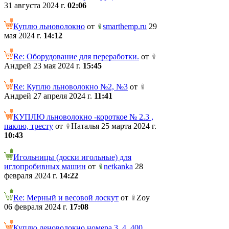
31 августа 2024 г.
02:06
Куплю льноволокно
от
smarthemp.ru
29
мая 2024 г.
14:12
Re: Оборудование для переработки.
от
Андрей 23 мая 2024 г.
15:45
Re: Куплю льноволокно №2, №3
от
Андрей 27 апреля 2024 г.
11:41
КУПЛЮ льноволокно -короткое № 2.3 ,
паклю, тресту
от
Наталья 25 марта 2024 г.
10:43
Игольницы (доски игольные) для
иглопробивных машин
от
netkanka
28
февраля 2024 г.
14:22
Re: Мерный и весовой лоскут
от
Zoy
06 февраля 2024 г.
17:08
Куплю леноволокно номера 3, 4. 400