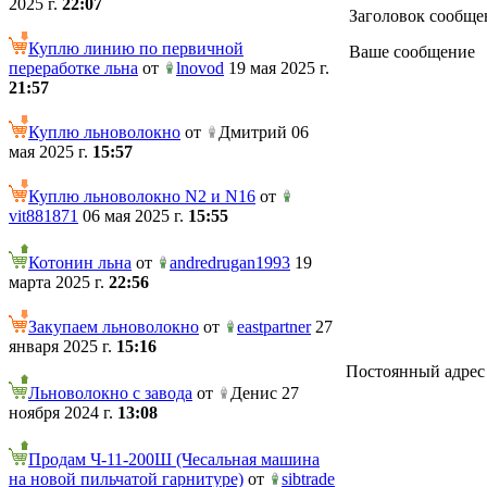
2025 г.
22:07
Заголовок сообще
Куплю линию по первичной
Ваше сообщение
переработке льна
от
lnovod
19 мая 2025 г.
21:57
Куплю льноволокно
от
Дмитрий 06
мая 2025 г.
15:57
Куплю льноволокно N2 и N16
от
vit881871
06 мая 2025 г.
15:55
Котонин льна
от
andredrugan1993
19
марта 2025 г.
22:56
Закупаем льноволокно
от
eastpartner
27
января 2025 г.
15:16
Постоянный адрес те
Льноволокно с завода
от
Денис 27
ноября 2024 г.
13:08
Продам Ч-11-200Ш (Чесальная машина
на новой пильчатой гарнитуре)
от
sibtrade