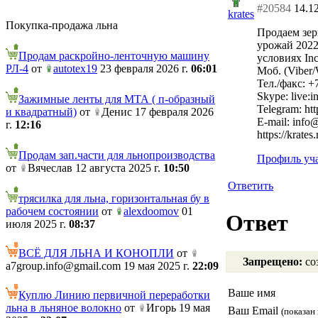
#20584
14.1
krates
Покупка-продажа льна
Продаем зерн
урожай 2022
Продам раскройно-ленточную машину
условиях Inc
РЛ-4
от
autotex19
23 февраля 2026 г.
06:01
Моб. (Viber/
Тел./факс: +
Skype: live:
Зажимные ленты для МТА ( п-образный
Telegram: htt
и квадратный)
от
Денис 17 февраля 2026
Е-mail: info@
г.
12:16
https://krates.
Продам зап.части для льнопроизводства
Профиль уч
от
Вячеслав 12 августа 2025 г.
10:50
Ответить
трясилка для льна, горизонтальная бу в
рабочем состоянии
от
alexdoomov
01
Ответ
июля 2025 г.
08:37
ВСЁ ДЛЯ ЛЬНА И КОНОПЛИ
от
Запрещено:
соз
a7group.info@gmail.com 19 мая 2025 г.
22:09
Ваше имя
Куплю Линию первичной переработки
льна в льняное волокно
от
Игорь 19 мая
Ваш Email
(показан 