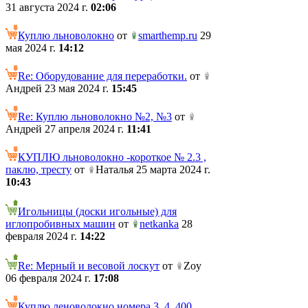
31 августа 2024 г.
02:06
Куплю льноволокно
от
smarthemp.ru
29
мая 2024 г.
14:12
Re: Оборудование для переработки.
от
Андрей 23 мая 2024 г.
15:45
Re: Куплю льноволокно №2, №3
от
Андрей 27 апреля 2024 г.
11:41
КУПЛЮ льноволокно -короткое № 2.3 ,
паклю, тресту
от
Наталья 25 марта 2024 г.
10:43
Игольницы (доски игольные) для
иглопробивных машин
от
netkanka
28
февраля 2024 г.
14:22
Re: Мерный и весовой лоскут
от
Zoy
06 февраля 2024 г.
17:08
Куплю леноволокно номера 3, 4. 400