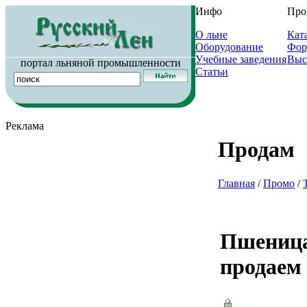
Инфо
Про
О льне
Кат
Оборудование
Фор
Учебные заведения
Выс
портал льняной промышленности
Статьи
Реклама
Продам
Главная
/
Промо
/
Пшеница,
продаем