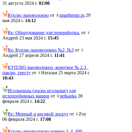
31 августа 2024 г.
02:06
Куплю льноволокно
от
smarthemp.ru
29
мая 2024 г.
14:12
Re: Оборудование для переработки.
от
Андрей 23 мая 2024 г.
15:45
Re: Куплю льноволокно №2, №3
от
Андрей 27 апреля 2024 г.
11:41
КУПЛЮ льноволокно -короткое № 2.3 ,
паклю, тресту
от
Наталья 25 марта 2024 г.
10:43
Игольницы (доски игольные) для
иглопробивных машин
от
netkanka
28
февраля 2024 г.
14:22
Re: Мерный и весовой лоскут
от
Zoy
06 февраля 2024 г.
17:08
Куплю леноволокно номера 3, 4. 400