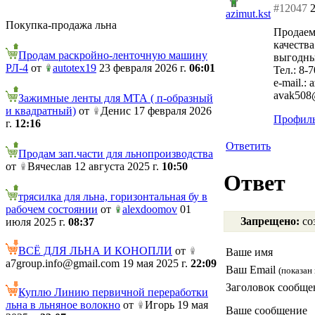
#12047
2
azimut.kst
Покупка-продажа льна
Продаем
качества
Продам раскройно-ленточную машину
выгодны
РЛ-4
от
autotex19
23 февраля 2026 г.
06:01
Тел.: 8-
e-mail.: 
avak508
Зажимные ленты для МТА ( п-образный
и квадратный)
от
Денис 17 февраля 2026
Профиль
г.
12:16
Ответить
Продам зап.части для льнопроизводства
от
Вячеслав 12 августа 2025 г.
10:50
Ответ
трясилка для льна, горизонтальная бу в
рабочем состоянии
от
alexdoomov
01
Запрещено:
соз
июля 2025 г.
08:37
ВСЁ ДЛЯ ЛЬНА И КОНОПЛИ
от
Ваше имя
a7group.info@gmail.com 19 мая 2025 г.
22:09
Ваш Email
(показан 
Заголовок сообще
Куплю Линию первичной переработки
льна в льняное волокно
от
Игорь 19 мая
Ваше сообщение