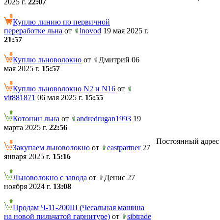
2025 г.
22:07
Куплю линию по первичной
переработке льна
от
lnovod
19 мая 2025 г.
21:57
Куплю льноволокно
от
Дмитрий 06
мая 2025 г.
15:57
Куплю льноволокно N2 и N16
от
vit881871
06 мая 2025 г.
15:55
Котонин льна
от
andredrugan1993
19
марта 2025 г.
22:56
Постоянный адрес те
Закупаем льноволокно
от
eastpartner
27
января 2025 г.
15:16
Льноволокно с завода
от
Денис 27
ноября 2024 г.
13:08
Продам Ч-11-200Ш (Чесальная машина
на новой пильчатой гарнитуре)
от
sibtrade