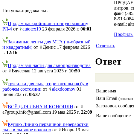
ПРОДАЕМ 
литров, е
Покупка-продажа льна
факс (385
8-913-08
Продам раскройно-ленточную машину
e-mail: al
РЛ-4
от
autotex19
23 февраля 2026 г.
06:01
Профиль 
Зажимные ленты для МТА ( п-образный
Ответить
и квадратный)
от
Денис 17 февраля 2026
г.
12:16
Ответ
Продам зап.части для льнопроизводства
от
Вячеслав 12 августа 2025 г.
10:50
трясилка для льна, горизонтальная бу в
рабочем состоянии
от
alexdoomov
01
Ваше имя
июля 2025 г.
08:37
Ваш Email
(показан 
Заголовок сообще
ВСЁ ДЛЯ ЛЬНА И КОНОПЛИ
от
a7group.info@gmail.com 19 мая 2025 г.
22:09
Ваше сообщение
Куплю Линию первичной переработки
льна в льняное волокно
от
Игорь 19 мая