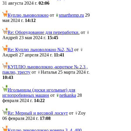
31 августа 2024 г.
02:06
Куплю льноволокно
от
smarthemp.ru
29
мая 2024 г.
14:12
Re: Оборудование для переработки.
от
Андрей 23 мая 2024 г.
15:45
Re: Куплю льноволокно №2, №3
от
Андрей 27 апреля 2024 г.
11:41
КУПЛЮ льноволокно -короткое № 2.3 ,
паклю, тресту
от
Наталья 25 марта 2024 г.
10:43
Игольницы (доски игольные) для
иглопробивных машин
от
netkanka
28
февраля 2024 г.
14:22
Re: Мерный и весовой лоскут
от
Zoy
06 февраля 2024 г.
17:08
Куплю леноволокно номера 3, 4. 400