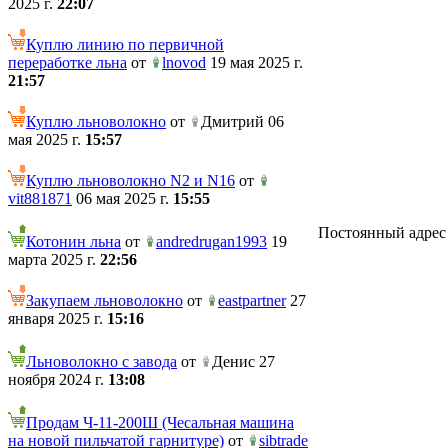
2025 г.
22:07
Куплю линию по первичной
переработке льна
от
lnovod
19 мая 2025 г.
21:57
Куплю льноволокно
от
Дмитрий 06
мая 2025 г.
15:57
Куплю льноволокно N2 и N16
от
vit881871
06 мая 2025 г.
15:55
Постоянный адрес те
Котонин льна
от
andredrugan1993
19
марта 2025 г.
22:56
Закупаем льноволокно
от
eastpartner
27
января 2025 г.
15:16
Льноволокно с завода
от
Денис 27
ноября 2024 г.
13:08
Продам Ч-11-200Ш (Чесальная машина
на новой пильчатой гарнитуре)
от
sibtrade