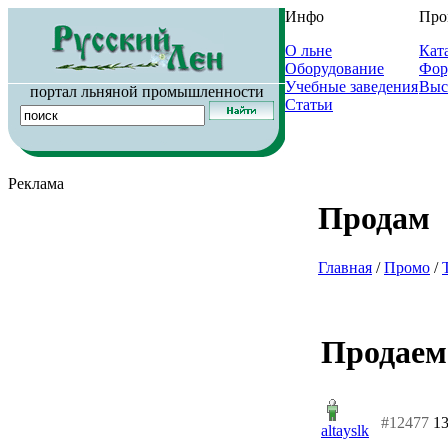
Инфо
Про
О льне
Кат
Оборудование
Фор
Учебные заведения
Выс
портал льняной промышленности
Статьи
Реклама
Продам
Главная
/
Промо
/
Продаем
#12477
13
altayslk