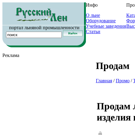
Инфо
Про
О льне
Кат
Оборудование
Фор
Учебные заведения
Выс
портал льняной промышленности
Статьи
Реклама
Продам
Главная
/
Промо
/
Продам 
изделия 