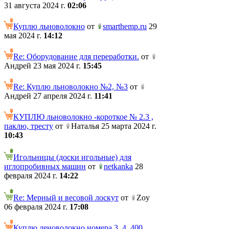
31 августа 2024 г.
02:06
Куплю льноволокно
от
smarthemp.ru
29
мая 2024 г.
14:12
Re: Оборудование для переработки.
от
Андрей 23 мая 2024 г.
15:45
Re: Куплю льноволокно №2, №3
от
Андрей 27 апреля 2024 г.
11:41
КУПЛЮ льноволокно -короткое № 2.3 ,
паклю, тресту
от
Наталья 25 марта 2024 г.
10:43
Игольницы (доски игольные) для
иглопробивных машин
от
netkanka
28
февраля 2024 г.
14:22
Re: Мерный и весовой лоскут
от
Zoy
06 февраля 2024 г.
17:08
Куплю леноволокно номера 3, 4. 400