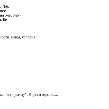
с №6.
ное.
на очёс №6 -
. Без
ости, цены, условия.
о "к подьезду". Дорого однако.....