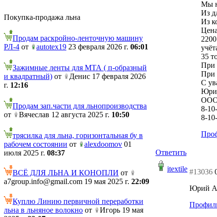
Мы н
Из д
Покупка-продажа льна
Из к
Цена
Продам раскройно-ленточную машину
2200
РЛ-4
от
autotex19
23 февраля 2026 г.
06:01
учёт
35 т
При 
Зажимные ленты для МТА ( п-образный
При 
и квадратный)
от
Денис 17 февраля 2026
С ув
г.
12:16
Юри
ООО 
Продам зап.части для льнопроизводства
8-10
от
Вячеслав 12 августа 2025 г.
10:50
8-10
Проф
трясилка для льна, горизонтальная бу в
рабочем состоянии
от
alexdoomov
01
Ответить
июля 2025 г.
08:37
itextile
#13036
ВСЁ ДЛЯ ЛЬНА И КОНОПЛИ
от
a7group.info@gmail.com 19 мая 2025 г.
22:09
Юрий Ал
Куплю Линию первичной переработки
Профиль
льна в льняное волокно
от
Игорь 19 мая