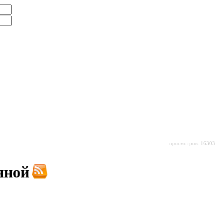
просмотров: 16303
яной