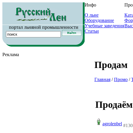
Инфо
Про
О льне
Кат
Оборудование
Фор
Учебные заведения
Выс
портал льняной промышленности
Статьи
Реклама
Продам
Главная
/
Промо
/
Продаём 
agrolenbel
#130