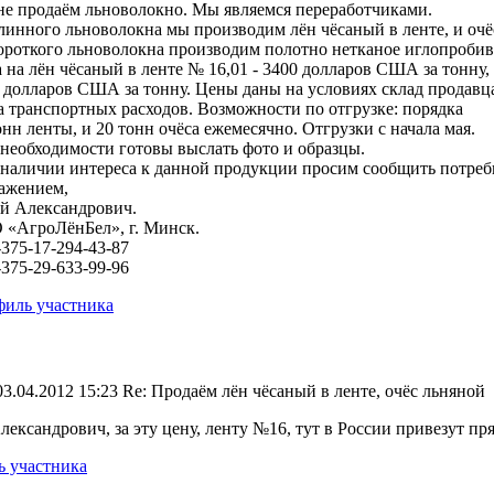
е продаём льноволокно. Мы являемся переработчиками.
линного льноволокна мы производим лён чёсаный в ленте, и очё
ороткого льноволокна производим полотно нетканое иглопробив
 на лён чёсаный в ленте № 16,01 - 3400 долларов США за тонну, 
 долларов США за тонну. Цены даны на условиях склад продавца
а транспортных расходов. Возможности по отгрузке: порядка
онн ленты, и 20 тонн очёса ежемесячно. Отгрузки с начала мая.
необходимости готовы выслать фото и образцы.
наличии интереса к данной продукции просим сообщить потребн
ажением,
й Александрович.
«АгроЛёнБел», г. Минск.
-375-17-294-43-87
-375-29-633-99-96
иль участника
03.04.2012 15:23
Re: Продаём лён чёсаный в ленте, очёс льняной
ександрович, за эту цену, ленту №16, тут в России привезут прям
 участника