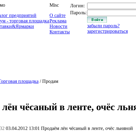
мо
Misc
Логин:
Пароль:
алог предприятий
О сайте
ум - торговая площадка
Реклама
забыли пароль?
тавки&Ярмарки
Новости
зарегистрироваться
Контакты
Торговая площадка
/ Продам
лён чёсаный в ленте, очёс льн
32
03.04.2012 13:01
Продаём лён чёсаный в ленте, очёс льняной