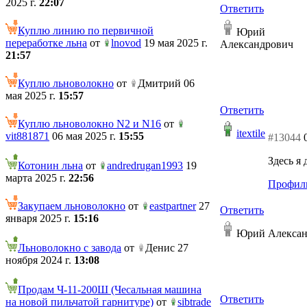
2025 г.
22:07
Ответить
Куплю линию по первичной
Юрий
переработке льна
от
lnovod
19 мая 2025 г.
Александрович
21:57
Куплю льноволокно
от
Дмитрий 06
мая 2025 г.
15:57
Ответить
Куплю льноволокно N2 и N16
от
itextile
vit881871
06 мая 2025 г.
15:55
#13044
Здесь я
Котонин льна
от
andredrugan1993
19
марта 2025 г.
22:56
Профиль
Закупаем льноволокно
от
eastpartner
27
Ответить
января 2025 г.
15:16
Юрий Алексан
Льноволокно с завода
от
Денис 27
ноября 2024 г.
13:08
Продам Ч-11-200Ш (Чесальная машина
Ответить
на новой пильчатой гарнитуре)
от
sibtrade