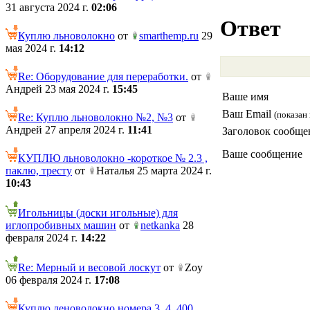
31 августа 2024 г.
02:06
Ответ
Куплю льноволокно
от
smarthemp.ru
29
мая 2024 г.
14:12
Re: Оборудование для переработки.
от
Андрей 23 мая 2024 г.
15:45
Ваше имя
Ваш Email
(показан 
Re: Куплю льноволокно №2, №3
от
Андрей 27 апреля 2024 г.
11:41
Заголовок сообще
Ваше сообщение
КУПЛЮ льноволокно -короткое № 2.3 ,
паклю, тресту
от
Наталья 25 марта 2024 г.
10:43
Игольницы (доски игольные) для
иглопробивных машин
от
netkanka
28
февраля 2024 г.
14:22
Re: Мерный и весовой лоскут
от
Zoy
06 февраля 2024 г.
17:08
Куплю леноволокно номера 3, 4. 400