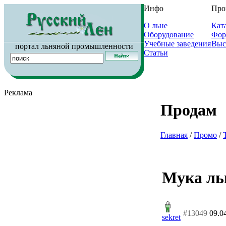
Инфо
Про
О льне
Кат
Оборудование
Фор
Учебные заведения
Выс
портал льняной промышленности
Статьи
Реклама
Продам
Главная
/
Промо
/
Мука ль
#13049
09.0
sekret