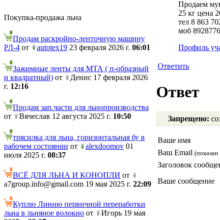
Продаем му
25 кг цена 2
Покупка-продажа льна
тел 8 863 7
моб 892877
Продам раскройно-ленточную машину
РЛ-4
от
autotex19
23 февраля 2026 г.
06:01
Профиль уч
Ответить
Зажимные ленты для МТА ( п-образный
и квадратный)
от
Денис 17 февраля 2026
г.
12:16
Ответ
Продам зап.части для льнопроизводства
от
Вячеслав 12 августа 2025 г.
10:50
Запрещено:
соз
трясилка для льна, горизонтальная бу в
Ваше имя
рабочем состоянии
от
alexdoomov
01
Ваш Email
(показан 
июля 2025 г.
08:37
Заголовок сообще
ВСЁ ДЛЯ ЛЬНА И КОНОПЛИ
от
Ваше сообщение
a7group.info@gmail.com 19 мая 2025 г.
22:09
Куплю Линию первичной переработки
льна в льняное волокно
от
Игорь 19 мая