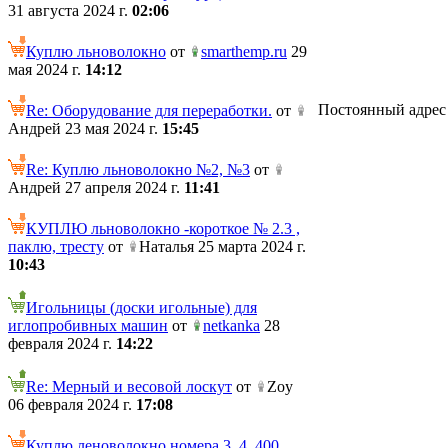
31 августа 2024 г.
02:06
Куплю льноволокно
от
smarthemp.ru
29
мая 2024 г.
14:12
Постоянный адрес те
Re: Оборудование для переработки.
от
Андрей 23 мая 2024 г.
15:45
Re: Куплю льноволокно №2, №3
от
Андрей 27 апреля 2024 г.
11:41
КУПЛЮ льноволокно -короткое № 2.3 ,
паклю, тресту
от
Наталья 25 марта 2024 г.
10:43
Игольницы (доски игольные) для
иглопробивных машин
от
netkanka
28
февраля 2024 г.
14:22
Re: Мерный и весовой лоскут
от
Zoy
06 февраля 2024 г.
17:08
Куплю леноволокно номера 3, 4. 400