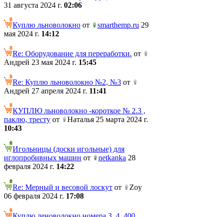
31 августа 2024 г.
02:06
Куплю льноволокно
от
smarthemp.ru
29
мая 2024 г.
14:12
Re: Оборудование для переработки.
от
Андрей 23 мая 2024 г.
15:45
Re: Куплю льноволокно №2, №3
от
Андрей 27 апреля 2024 г.
11:41
КУПЛЮ льноволокно -короткое № 2.3 ,
паклю, тресту
от
Наталья 25 марта 2024 г.
10:43
Игольницы (доски игольные) для
иглопробивных машин
от
netkanka
28
февраля 2024 г.
14:22
Re: Мерный и весовой лоскут
от
Zoy
06 февраля 2024 г.
17:08
Куплю леноволокно номера 3, 4. 400