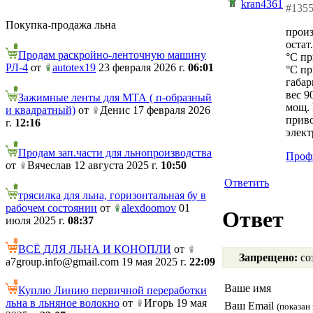
kran4361
#135
Покупка-продажа льна
произ
остат
Продам раскройно-ленточную машину
°C пр
РЛ-4
от
autotex19
23 февраля 2026 г.
06:01
°C пр
габар
вес 9
Зажимные ленты для МТА ( п-образный
мощ. 
и квадратный)
от
Денис 17 февраля 2026
приво
г.
12:16
элект
Продам зап.части для льнопроизводства
Проф
от
Вячеслав 12 августа 2025 г.
10:50
Ответить
трясилка для льна, горизонтальная бу в
рабочем состоянии
от
alexdoomov
01
Ответ
июля 2025 г.
08:37
ВСЁ ДЛЯ ЛЬНА И КОНОПЛИ
от
Запрещено:
соз
a7group.info@gmail.com 19 мая 2025 г.
22:09
Ваше имя
Куплю Линию первичной переработки
льна в льняное волокно
от
Игорь 19 мая
Ваш Email
(показан 