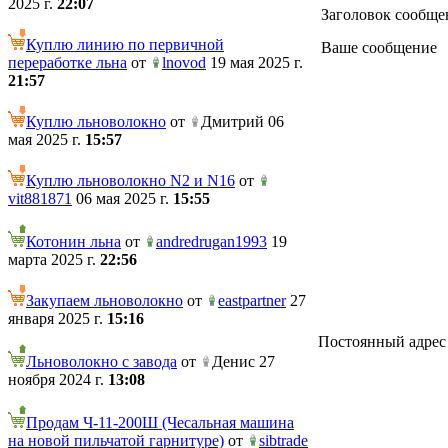
2025 г.
22:07
Заголовок сообще
Куплю линию по первичной
Ваше сообщение
переработке льна
от
lnovod
19 мая 2025 г.
21:57
Куплю льноволокно
от
Дмитрий 06
мая 2025 г.
15:57
Куплю льноволокно N2 и N16
от
vit881871
06 мая 2025 г.
15:55
Котонин льна
от
andredrugan1993
19
марта 2025 г.
22:56
Закупаем льноволокно
от
eastpartner
27
января 2025 г.
15:16
Постоянный адрес те
Льноволокно с завода
от
Денис 27
ноября 2024 г.
13:08
Продам Ч-11-200Ш (Чесальная машина
на новой пильчатой гарнитуре)
от
sibtrade