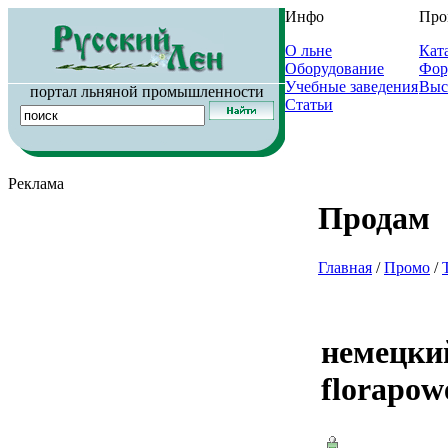
Инфо
Про
О льне
Кат
Оборудование
Фор
Учебные заведения
Выс
портал льняной промышленности
Статьи
Реклама
Продам
Главная
/
Промо
/
немецки
florapow