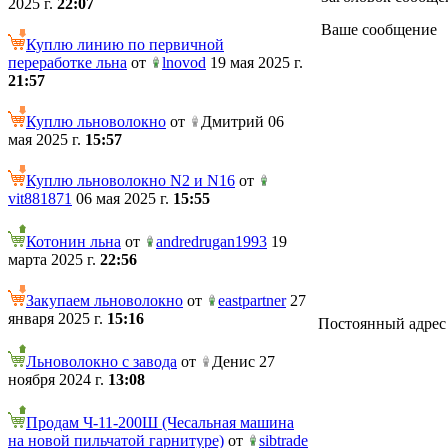
2025 г.
22:07
Ваше сообщение
Куплю линию по первичной
переработке льна
от
lnovod
19 мая 2025 г.
21:57
Куплю льноволокно
от
Дмитрий 06
мая 2025 г.
15:57
Куплю льноволокно N2 и N16
от
vit881871
06 мая 2025 г.
15:55
Котонин льна
от
andredrugan1993
19
марта 2025 г.
22:56
Закупаем льноволокно
от
eastpartner
27
января 2025 г.
15:16
Постоянный адрес те
Льноволокно с завода
от
Денис 27
ноября 2024 г.
13:08
Продам Ч-11-200Ш (Чесальная машина
на новой пильчатой гарнитуре)
от
sibtrade