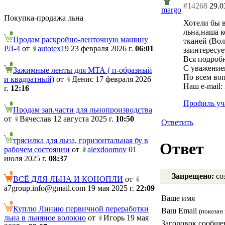
#14268
29.0
margo
Покупка-продажа льна
Хотели бы 
льна,наша к
Продам раскройно-ленточную машину
тканей (Вол
РЛ-4
от
autotex19
23 февраля 2026 г.
06:01
заинтересуе
Вся подроб
С уважение
Зажимные ленты для МТА ( п-образный
По всем воп
и квадратный)
от
Денис 17 февраля 2026
Наш e-mail:
г.
12:16
Профиль уч
Продам зап.части для льнопроизводства
от
Вячеслав 12 августа 2025 г.
10:50
Ответить
трясилка для льна, горизонтальная бу в
Ответ
рабочем состоянии
от
alexdoomov
01
июля 2025 г.
08:37
Запрещено:
соз
ВСЁ ДЛЯ ЛЬНА И КОНОПЛИ
от
a7group.info@gmail.com 19 мая 2025 г.
22:09
Ваше имя
Куплю Линию первичной переработки
Ваш Email
(показан 
льна в льняное волокно
от
Игорь 19 мая
Заголовок сообще