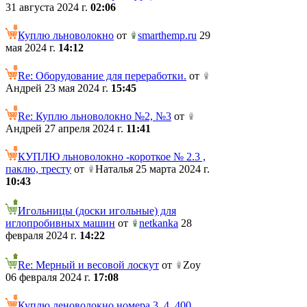
31 августа 2024 г.
02:06
Куплю льноволокно
от
smarthemp.ru
29
мая 2024 г.
14:12
Re: Оборудование для переработки.
от
Андрей 23 мая 2024 г.
15:45
Re: Куплю льноволокно №2, №3
от
Андрей 27 апреля 2024 г.
11:41
КУПЛЮ льноволокно -короткое № 2.3 ,
паклю, тресту
от
Наталья 25 марта 2024 г.
10:43
Игольницы (доски игольные) для
иглопробивных машин
от
netkanka
28
февраля 2024 г.
14:22
Re: Мерный и весовой лоскут
от
Zoy
06 февраля 2024 г.
17:08
Куплю леноволокно номера 3, 4. 400