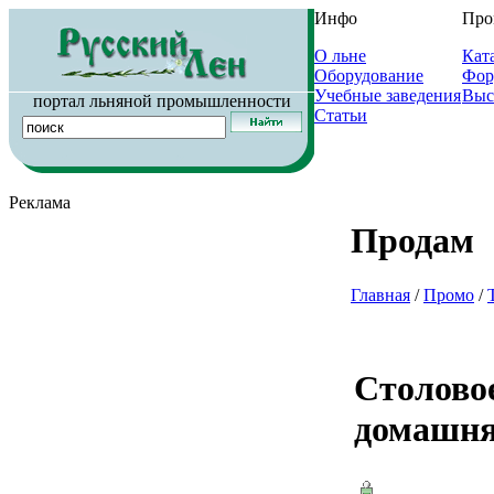
Инфо
Про
О льне
Кат
Оборудование
Фор
Учебные заведения
Выс
портал льняной промышленности
Статьи
Реклама
Продам
Главная
/
Промо
/
Столовое
домашня