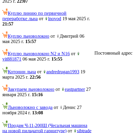
2025 г.
22:07
Куплю линию по первичной
переработке льна
от
lnovod
19 мая 2025 г.
21:57
Куплю льноволокно
от
Дмитрий 06
мая 2025 г.
15:57
Постоянный адрес те
Куплю льноволокно N2 и N16
от
vit881871
06 мая 2025 г.
15:55
Котонин льна
от
andredrugan1993
19
марта 2025 г.
22:56
Закупаем льноволокно
от
eastpartner
27
января 2025 г.
15:16
Льноволокно с завода
от
Денис 27
ноября 2024 г.
13:08
Продам Ч-11-200Ш (Чесальная машина
на новой пильчатой гарнитуре)
от
sibtrade