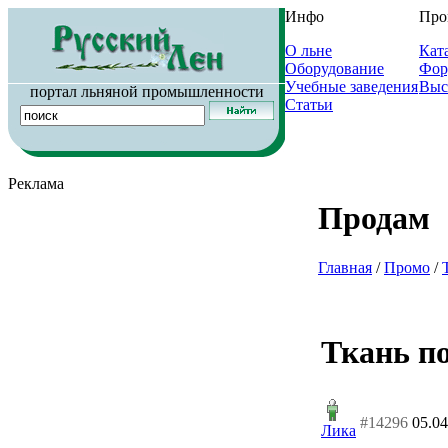
Инфо
Про
О льне
Кат
Оборудование
Фор
Учебные заведения
Выс
портал льняной промышленности
Статьи
Реклама
Продам
Главная
/
Промо
/
Ткань по
#14296
05.04
Лика