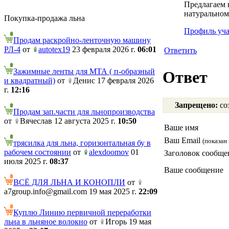
Предлагаем к
натуральном
Покупка-продажа льна
Профиль уча
Продам раскройно-ленточную машину
РЛ-4
от
autotex19
23 февраля 2026 г.
06:01
Ответить
Зажимные ленты для МТА ( п-образный
Ответ
и квадратный)
от
Денис 17 февраля 2026
г.
12:16
Запрещено:
соз
Продам зап.части для льнопроизводства
от
Вячеслав 12 августа 2025 г.
10:50
Ваше имя
Ваш Email
(показан 
трясилка для льна, горизонтальная бу в
рабочем состоянии
от
alexdoomov
01
Заголовок сообще
июля 2025 г.
08:37
Ваше сообщение
ВСЁ ДЛЯ ЛЬНА И КОНОПЛИ
от
a7group.info@gmail.com 19 мая 2025 г.
22:09
Куплю Линию первичной переработки
льна в льняное волокно
от
Игорь 19 мая