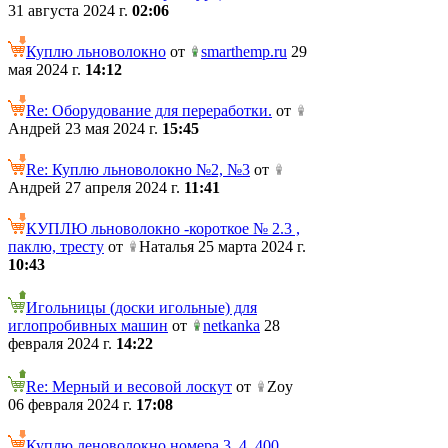
31 августа 2024 г.
02:06
Куплю льноволокно
от
smarthemp.ru
29
мая 2024 г.
14:12
Re: Оборудование для переработки.
от
Андрей 23 мая 2024 г.
15:45
Re: Куплю льноволокно №2, №3
от
Андрей 27 апреля 2024 г.
11:41
КУПЛЮ льноволокно -короткое № 2.3 ,
паклю, тресту
от
Наталья 25 марта 2024 г.
10:43
Игольницы (доски игольные) для
иглопробивных машин
от
netkanka
28
февраля 2024 г.
14:22
Re: Мерный и весовой лоскут
от
Zoy
06 февраля 2024 г.
17:08
Куплю леноволокно номера 3, 4. 400