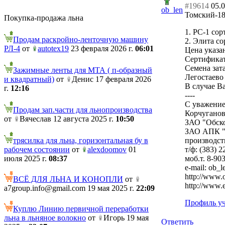
#19614
05.0
ob_len
Томский-1
Покупка-продажа льна
1. РС-1 сор
Продам раскройно-ленточную машину
2. Элита со
РЛ-4
от
autotex19
23 февраля 2026 г.
06:01
Цена указан
Сертификат
Семена зат
Зажимные ленты для МТА ( п-образный
Легостаево
и квадратный)
от
Денис 17 февраля 2026
В случае В
г.
12:16
----
С уважение
Продам зап.части для льнопроизводства
Корчуганов
от
Вячеслав 12 августа 2025 г.
10:50
ЗАО "Обско
ЗАО АПК "
трясилка для льна, горизонтальная бу в
производст
рабочем состоянии
от
alexdoomov
01
т/ф: (383) 
июля 2025 г.
08:37
моб.т. 8-90
e-mail: ob_
http://www.
ВСЁ ДЛЯ ЛЬНА И КОНОПЛИ
от
http://www.e
a7group.info@gmail.com 19 мая 2025 г.
22:09
Профиль уч
Куплю Линию первичной переработки
льна в льняное волокно
от
Игорь 19 мая
Ответить