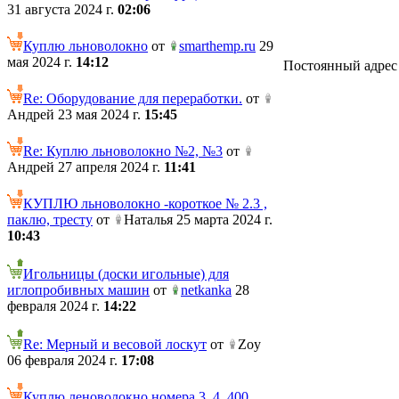
31 августа 2024 г.
02:06
Куплю льноволокно
от
smarthemp.ru
29
мая 2024 г.
14:12
Постоянный адрес те
Re: Оборудование для переработки.
от
Андрей 23 мая 2024 г.
15:45
Re: Куплю льноволокно №2, №3
от
Андрей 27 апреля 2024 г.
11:41
КУПЛЮ льноволокно -короткое № 2.3 ,
паклю, тресту
от
Наталья 25 марта 2024 г.
10:43
Игольницы (доски игольные) для
иглопробивных машин
от
netkanka
28
февраля 2024 г.
14:22
Re: Мерный и весовой лоскут
от
Zoy
06 февраля 2024 г.
17:08
Куплю леноволокно номера 3, 4. 400