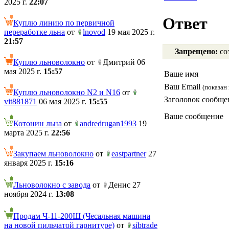
2025 г.
22:07
Ответ
Куплю линию по первичной
переработке льна
от
lnovod
19 мая 2025 г.
21:57
Запрещено:
соз
Куплю льноволокно
от
Дмитрий 06
мая 2025 г.
15:57
Ваше имя
Ваш Email
(показан 
Куплю льноволокно N2 и N16
от
Заголовок сообще
vit881871
06 мая 2025 г.
15:55
Ваше сообщение
Котонин льна
от
andredrugan1993
19
марта 2025 г.
22:56
Закупаем льноволокно
от
eastpartner
27
января 2025 г.
15:16
Льноволокно с завода
от
Денис 27
ноября 2024 г.
13:08
Продам Ч-11-200Ш (Чесальная машина
на новой пильчатой гарнитуре)
от
sibtrade