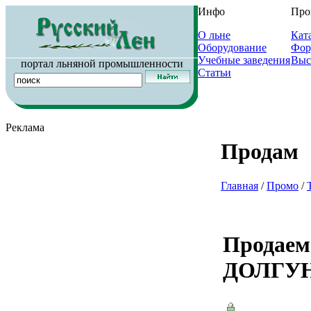
Инфо
Про
О льне
Кат
Оборудование
Фор
Учебные заведения
Выс
портал льняной промышленности
Статьи
Реклама
Продам
Главная
/
Промо
/
Продае
ДОЛГУН