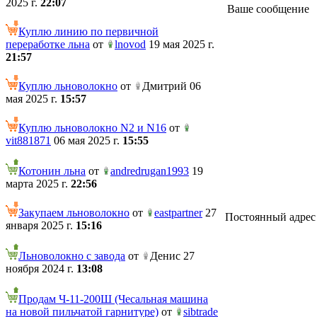
2025 г.
22:07
Ваше сообщение
Куплю линию по первичной
переработке льна
от
lnovod
19 мая 2025 г.
21:57
Куплю льноволокно
от
Дмитрий 06
мая 2025 г.
15:57
Куплю льноволокно N2 и N16
от
vit881871
06 мая 2025 г.
15:55
Котонин льна
от
andredrugan1993
19
марта 2025 г.
22:56
Закупаем льноволокно
от
eastpartner
27
Постоянный адрес те
января 2025 г.
15:16
Льноволокно с завода
от
Денис 27
ноября 2024 г.
13:08
Продам Ч-11-200Ш (Чесальная машина
на новой пильчатой гарнитуре)
от
sibtrade