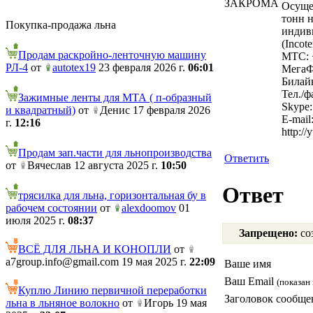
ЗАКРОМА
Осущес
тонн н
Покупка-продажа льна
индив
(Incot
Продам раскройно-ленточную машину
МТС: 
РЛ-4
от
autotex19
23 февраля 2026 г.
06:01
МегаФ
Билайн
Тел./ф
Зажимные ленты для МТА ( п-образный
Skype:
и квадратный)
от
Денис 17 февраля 2026
E-mail
г.
12:16
http:/
Продам зап.части для льнопроизводства
Ответить
от
Вячеслав 12 августа 2025 г.
10:50
Ответ
трясилка для льна, горизонтальная бу в
рабочем состоянии
от
alexdoomov
01
июля 2025 г.
08:37
Запрещено:
соз
ВСЁ ДЛЯ ЛЬНА И КОНОПЛИ
от
a7group.info@gmail.com 19 мая 2025 г.
22:09
Ваше имя
Ваш Email
(показан 
Куплю Линию первичной переработки
Заголовок сообще
льна в льняное волокно
от
Игорь 19 мая