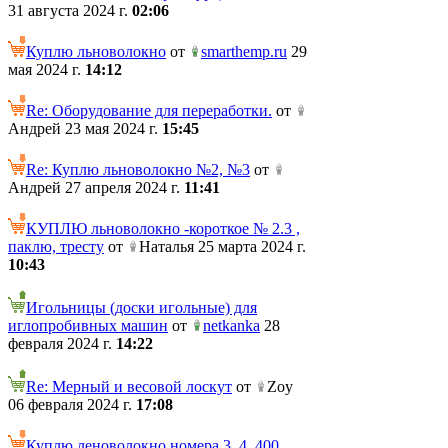
31 августа 2024 г.
02:06
Куплю льноволокно
от
smarthemp.ru
29
мая 2024 г.
14:12
Re: Оборудование для переработки.
от
Андрей 23 мая 2024 г.
15:45
Re: Куплю льноволокно №2, №3
от
Андрей 27 апреля 2024 г.
11:41
КУПЛЮ льноволокно -короткое № 2.3 ,
паклю, тресту
от
Наталья 25 марта 2024 г.
10:43
Игольницы (доски игольные) для
иглопробивных машин
от
netkanka
28
февраля 2024 г.
14:22
Re: Мерный и весовой лоскут
от
Zoy
06 февраля 2024 г.
17:08
Куплю леноволокно номера 3, 4. 400