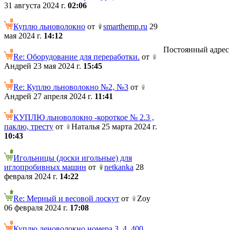
31 августа 2024 г.
02:06
Куплю льноволокно
от
smarthemp.ru
29
мая 2024 г.
14:12
Постоянный адрес те
Re: Оборудование для переработки.
от
Андрей 23 мая 2024 г.
15:45
Re: Куплю льноволокно №2, №3
от
Андрей 27 апреля 2024 г.
11:41
КУПЛЮ льноволокно -короткое № 2.3 ,
паклю, тресту
от
Наталья 25 марта 2024 г.
10:43
Игольницы (доски игольные) для
иглопробивных машин
от
netkanka
28
февраля 2024 г.
14:22
Re: Мерный и весовой лоскут
от
Zoy
06 февраля 2024 г.
17:08
Куплю леноволокно номера 3, 4. 400