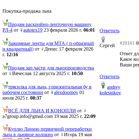
Покупка-продажа льна
Продам раскройно-ленточную машину
РЛ-4
от
autotex19
23 февраля 2026 г.
06:01
Ответить
#20161
0
Зажимные ленты для МТА ( п-образный
Сергей
и квадратный)
от
Денис 17 февраля 2026
Ответ дл
г.
12:16
Какое ко
Ваши ре
Продам зап.части для льнопроизводства
от
Вячеслав 12 августа 2025 г.
10:50
Ответить
трясилка для льна, горизонтальная бу в
andrey
рабочем состоянии
от
alexdoomov
01
kolesnikov
июля 2025 г.
08:37
ВСЁ ДЛЯ ЛЬНА И КОНОПЛИ
от
a7group.info@gmail.com 19 мая 2025 г.
22:09
Куплю Линию первичной переработки
льна в льняное волокно
от
Игорь 19 мая