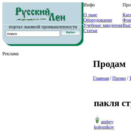
Инфо
Про
О льне
Кат
Оборудование
Фор
Учебные заведения
Выс
портал льняной промышленности
Статьи
Реклама
Продам
Главная
/
Промо
/
пакля с
andrey
kolesnikov