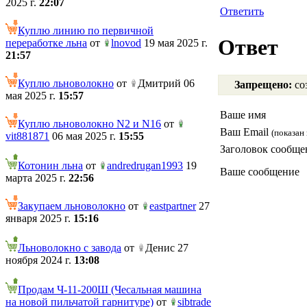
2025 г.
22:07
Ответить
Куплю линию по первичной
Ответ
переработке льна
от
lnovod
19 мая 2025 г.
21:57
Куплю льноволокно
от
Дмитрий 06
Запрещено:
соз
мая 2025 г.
15:57
Ваше имя
Куплю льноволокно N2 и N16
от
Ваш Email
(показан 
vit881871
06 мая 2025 г.
15:55
Заголовок сообще
Котонин льна
от
andredrugan1993
19
Ваше сообщение
марта 2025 г.
22:56
Закупаем льноволокно
от
eastpartner
27
января 2025 г.
15:16
Льноволокно с завода
от
Денис 27
ноября 2024 г.
13:08
Продам Ч-11-200Ш (Чесальная машина
на новой пильчатой гарнитуре)
от
sibtrade