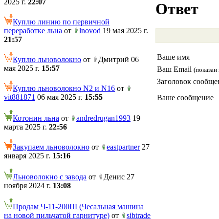
2025 г.
22:07
Ответ
Куплю линию по первичной
переработке льна
от
lnovod
19 мая 2025 г.
21:57
Ваше имя
Куплю льноволокно
от
Дмитрий 06
мая 2025 г.
15:57
Ваш Email
(показан 
Заголовок сообще
Куплю льноволокно N2 и N16
от
vit881871
06 мая 2025 г.
15:55
Ваше сообщение
Котонин льна
от
andredrugan1993
19
марта 2025 г.
22:56
Закупаем льноволокно
от
eastpartner
27
января 2025 г.
15:16
Льноволокно с завода
от
Денис 27
ноября 2024 г.
13:08
Продам Ч-11-200Ш (Чесальная машина
на новой пильчатой гарнитуре)
от
sibtrade