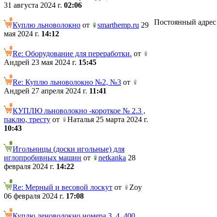
31 августа 2024 г.
02:06
Постоянный адрес те
Куплю льноволокно
от
smarthemp.ru
29
мая 2024 г.
14:12
Re: Оборудование для переработки.
от
Андрей 23 мая 2024 г.
15:45
Re: Куплю льноволокно №2, №3
от
Андрей 27 апреля 2024 г.
11:41
КУПЛЮ льноволокно -короткое № 2.3 ,
паклю, тресту
от
Наталья 25 марта 2024 г.
10:43
Игольницы (доски игольные) для
иглопробивных машин
от
netkanka
28
февраля 2024 г.
14:22
Re: Мерный и весовой лоскут
от
Zoy
06 февраля 2024 г.
17:08
Куплю леноволокно номера 3, 4. 400