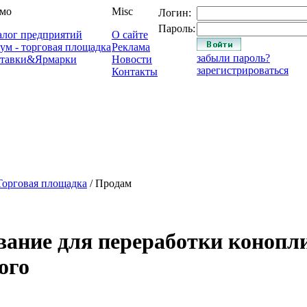
мо
Misc
Логин:
Пароль:
алог предприятий
О сайте
ум - торговая площадка
Реклама
забыли пароль?
тавки&Ярмарки
Новости
зарегистрироваться
Контакты
Торговая площадка
/ Продам
ание для переработки конопли
ого