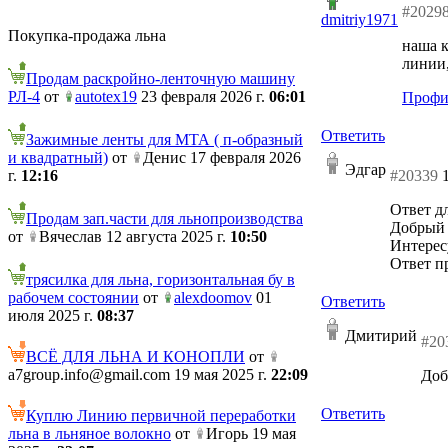
#2029
dmitriy1971
Покупка-продажа льна
наша к
линии,
Продам раскройно-ленточную машину
РЛ-4
от
autotex19
23 февраля 2026 г.
06:01
Профи
Ответить
Зажимные ленты для МТА ( п-образный
и квадратный)
от
Денис 17 февраля 2026
Эдгар
г.
12:16
#20339
Ответ дл
Продам зап.части для льнопроизводства
Добрый 
от
Вячеслав 12 августа 2025 г.
10:50
Интерес
Ответ пр
трясилка для льна, горизонтальная бу в
рабочем состоянии
от
alexdoomov
01
Ответить
июля 2025 г.
08:37
Дмитирий
#20
ВСЁ ДЛЯ ЛЬНА И КОНОПЛИ
от
a7group.info@gmail.com 19 мая 2025 г.
22:09
Доб
Ответить
Куплю Линию первичной переработки
льна в льняное волокно
от
Игорь 19 мая