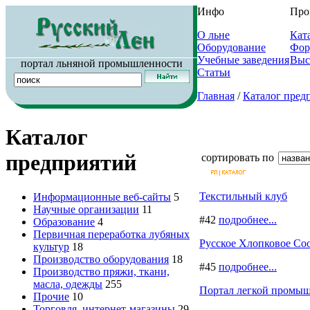
Инфо
Про
О льне
Кат
Оборудование
Фор
Учебные заведения
Выс
портал льняной промышленности
Статьи
Главная
/
Каталог пред
Каталог
предприятий
сортировать по
Текстильный клуб
Информационные веб-сайты
5
Научные организации
11
#42
подробнее...
Образование
4
Первичная переработка лубяных
Русское Хлопковое Со
культур
18
Производство оборудования
18
#45
подробнее...
Производство пряжи, ткани,
масла, одежды
255
Портал легкой промы
Прочие
10
Торговля, интернет-магазины
29