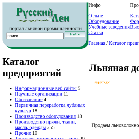
Инфо
Про
О льне
Кат
Оборудование
Фор
Учебные заведения
Выс
портал льняной промышленности
Статьи
Главная
/
Каталог пред
Каталог
Льняная д
предприятий
Информационные веб-сайты
5
Научные организации
11
Образование
4
Первичная переработка лубяных
культур
18
Производство оборудования
18
Производство пряжи, ткани,
Продаем льноволокно :
масла, одежды
255
Прочие
10
Торговля, интернет-магазины
29