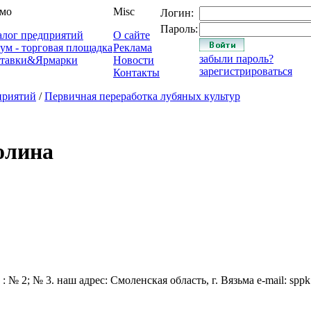
мо
Misc
Логин:
Пароль:
алог предприятий
О сайте
ум - торговая площадка
Реклама
забыли пароль?
тавки&Ярмарки
Новости
зарегистрироваться
Контакты
приятий
/
Первичная переработка лубяных культур
олина
 № 2; № 3. наш адрес: Смоленская область, г. Вязьма е-mail: sppk.