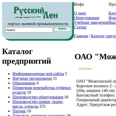
Инфо
Про
О льне
Кат
Оборудование
Фор
Учебные заведения
Выс
портал льняной промышленности
Статьи
Главная
/
Каталог пред
Каталог
ОАО "Можг
предприятий
Информационные веб-сайты
5
Научные организации
11
ОАО "Можгинский льн
Образование
4
Короткое волокно 2 - 
Первичная переработка лубяных
(20м, ширина 140 см) -
культур
18
Контактный телефон: (
Производство оборудования
18
Генеральный директо
Производство пряжи, ткани,
Адрес: Удмуртская ре
масла, одежды
255
Прочие
10
Торговля, интернет-магазины
29