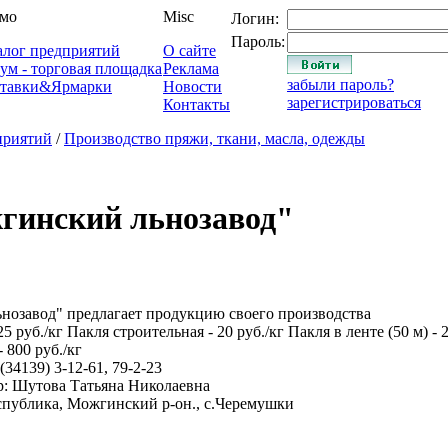
мо
Misc
Логин:
Пароль:
алог предприятий
О сайте
ум - торговая площадка
Реклама
забыли пароль?
тавки&Ярмарки
Новости
зарегистрироваться
Контакты
приятий
/
Производство пряжи, ткани, масла, одежды
инский льнозавод"
озавод" предлагает продукцию своего производства
25 руб./кг Пакля строительная - 20 руб./кг Пакля в ленте (50 м) -
 800 руб./кг
34139) 3-12-61, 79-2-23
р: Шутова Татьяна Николаевна
спублика, Можгинский р-он., с.Черемушки