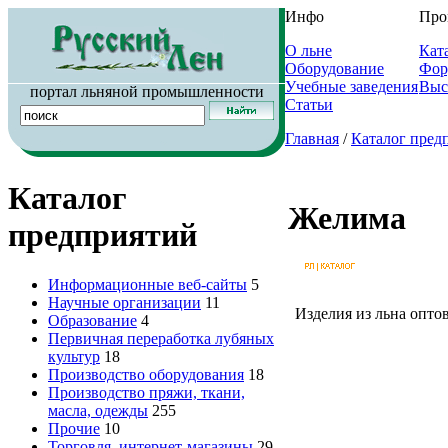
Инфо
Про
О льне
Кат
Оборудование
Фор
Учебные заведения
Выс
портал льняной промышленности
Статьи
Главная
/
Каталог пред
Каталог
Желима
предприятий
Информационные веб-сайты
5
Научные организации
11
Изделия из льна опто
Образование
4
Первичная переработка лубяных
культур
18
Производство оборудования
18
Производство пряжи, ткани,
масла, одежды
255
Прочие
10
Торговля, интернет-магазины
29