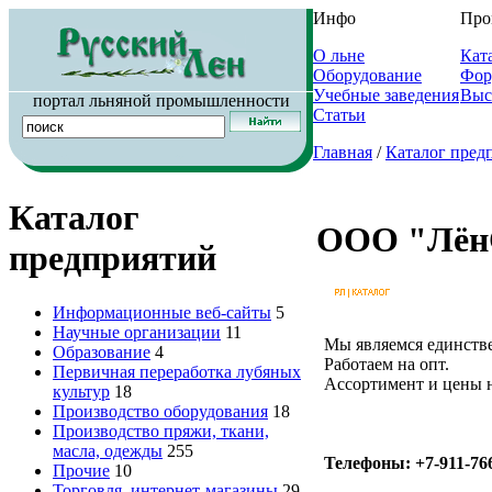
Инфо
Про
О льне
Кат
Оборудование
Фор
Учебные заведения
Выс
портал льняной промышленности
Статьи
Главная
/
Каталог пред
Каталог
ООО "Лён
предприятий
Информационные веб-сайты
5
Научные организации
11
Мы являемся единств
Образование
4
Работаем на опт.
Первичная переработка лубяных
Ассортимент и цены 
культур
18
Производство оборудования
18
Производство пряжи, ткани,
масла, одежды
255
Телефоны: +7-911-76
Прочие
10
Торговля, интернет-магазины
29