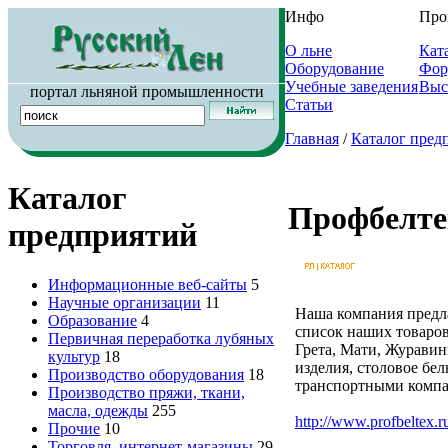
Инфо
Про
О льне
Кат
Оборудование
Фор
Учебные заведения
Выс
портал льняной промышленности
Статьи
Главная
/
Каталог пред
Каталог
Профбелте
предприятий
Информационные веб-сайты
5
Научные организации
11
Наша компания предла
Образование
4
список наших товаров
Первичная переработка лубяных
Грета, Мати, Журавин
культур
18
изделия, столовое бе
Производство оборудования
18
транспортными комп
Производство пряжи, ткани,
масла, одежды
255
http://www.profbeltex.r
Прочие
10
Торговля, интернет-магазины
29