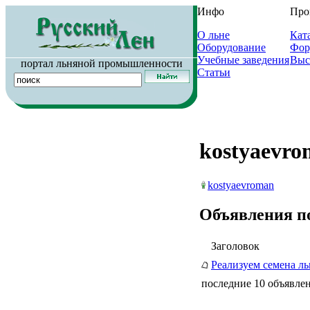
Инфо
Про
О льне
Кат
Оборудование
Фор
Учебные заведения
Выс
портал льняной промышленности
Статьи
kostyaevr
kostyaevroman
Объявления п
Заголовок
Реализуем семена ль
последние 10 объявлен