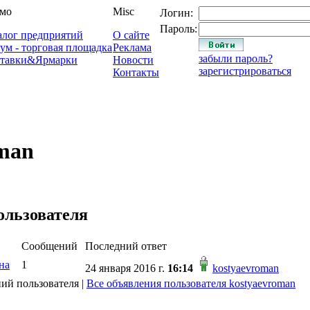
мо
Misc
Логин:
Пароль:
алог предприятий
О сайте
ум - торговая площадка
Реклама
забыли пароль?
тавки&Ярмарки
Новости
зарегистрироваться
Контакты
oman
ользователя
Сообщений
Последний ответ
на
1
24 января 2016 г.
16:14
kostyaevroman
ий пользователя |
Все объявления пользователя kostyaevroman