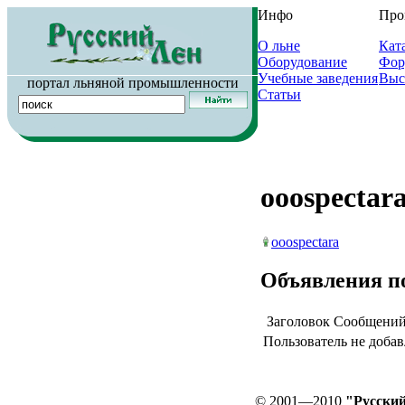
Инфо
Про
О льне
Кат
Оборудование
Фор
Учебные заведения
Выс
портал льняной промышленности
Статьи
ooospectar
ooospectara
Объявления п
Заголовок
Сообщени
Пользователь не добав
© 2001—2010
"Русский