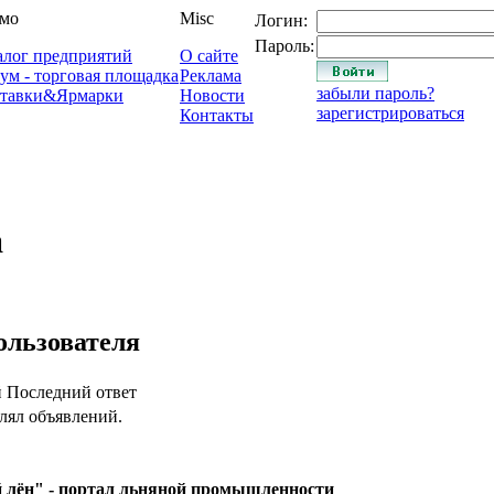
мо
Misc
Логин:
Пароль:
алог предприятий
О сайте
ум - торговая площадка
Реклама
забыли пароль?
тавки&Ярмарки
Новости
зарегистрироваться
Контакты
a
ользователя
й
Последний ответ
лял объявлений.
 лён" - портал льняной промышленности