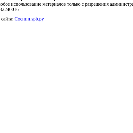
юбое использование материалов только с разрешения администра
132240016
 сайта:
Соснин.spb.ру