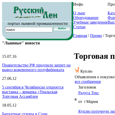
Инфо
Про
О льне
Кат
Оборудование
Фор
Учебные заведения
Выс
портал льняной промышленности
Статьи
Главная
/
Промо
/ Торг
"Льняные" новости
Торговая 
15.07.16
Правительство РФ продлило запрет на
вывоз кожевенного полуфабриката
Куплю
Объявления о покупке
27.06.12
все сообщения
Заголовок
5 сентября в Челябинске откроется
выставка – ярмарка «Уральская
Радуга Текс
Торговая Ассамблея
от
Мария
18.05.12
Куплю поточную л
Бархатные сезоны в Сочи