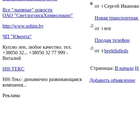
от
Сергей Иванов
Все "льняные" новости
ОАО "СветлогорскХимволокно"
Новая транспортная
http://www.sohim.by
от
test
ЧП "Ювента"
Продам телефон
Куплю лен, любое качество. тел.
от
beelelisfieds
+38050 32... +38050 32 77 999 -
Виталий
Страницы:
В начало
Н
НН-ТЕКС
НН-Текс- динамично развивающаяся
Добавить объявление
компания...
Реклама