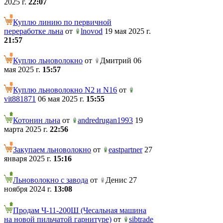
2025 г.
22:07
Куплю линию по первичной
переработке льна
от
lnovod
19 мая 2025 г.
21:57
Куплю льноволокно
от
Дмитрий 06
мая 2025 г.
15:57
Куплю льноволокно N2 и N16
от
vit881871
06 мая 2025 г.
15:55
Котонин льна
от
andredrugan1993
19
марта 2025 г.
22:56
Закупаем льноволокно
от
eastpartner
27
января 2025 г.
15:16
Льноволокно с завода
от
Денис 27
ноября 2024 г.
13:08
Продам Ч-11-200Ш (Чесальная машина
на новой пильчатой гарнитуре)
от
sibtrade