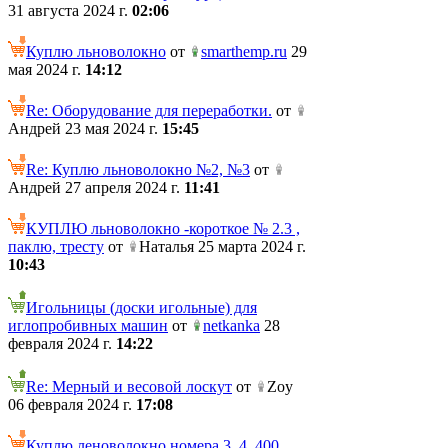
31 августа 2024 г.
02:06
Куплю льноволокно
от
smarthemp.ru
29
мая 2024 г.
14:12
Re: Оборудование для переработки.
от
Андрей 23 мая 2024 г.
15:45
Re: Куплю льноволокно №2, №3
от
Андрей 27 апреля 2024 г.
11:41
КУПЛЮ льноволокно -короткое № 2.3 ,
паклю, тресту
от
Наталья 25 марта 2024 г.
10:43
Игольницы (доски игольные) для
иглопробивных машин
от
netkanka
28
февраля 2024 г.
14:22
Re: Мерный и весовой лоскут
от
Zoy
06 февраля 2024 г.
17:08
Куплю леноволокно номера 3, 4. 400