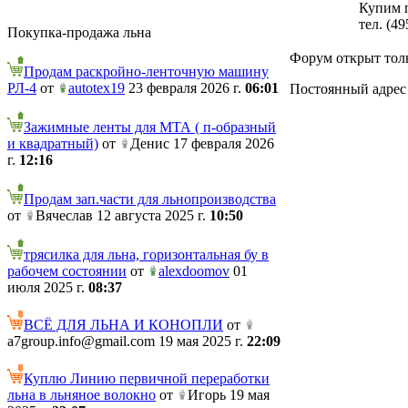
Купим п
тел. (49
Покупка-продажа льна
Форум открыт толь
Продам раскройно-ленточную машину
РЛ-4
от
autotex19
23 февраля 2026 г.
06:01
Постоянный адрес те
Зажимные ленты для МТА ( п-образный
и квадратный)
от
Денис 17 февраля 2026
г.
12:16
Продам зап.части для льнопроизводства
от
Вячеслав 12 августа 2025 г.
10:50
трясилка для льна, горизонтальная бу в
рабочем состоянии
от
alexdoomov
01
июля 2025 г.
08:37
ВСЁ ДЛЯ ЛЬНА И КОНОПЛИ
от
a7group.info@gmail.com 19 мая 2025 г.
22:09
Куплю Линию первичной переработки
льна в льняное волокно
от
Игорь 19 мая