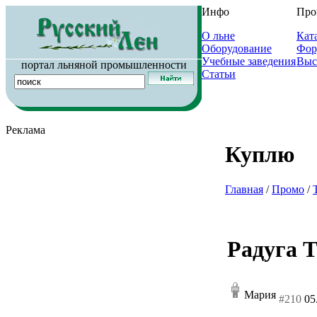
Инфо
Про
О льне
Кат
Оборудование
Фор
Учебные заведения
Выс
портал льняной промышленности
Статьи
Реклама
Куплю
Главная
/
Промо
/
Радуга Т
Мария
#210
05