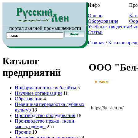
Инфо
Про
О льне
Кат
Оборудование
Фор
Учебные заведения
Выс
портал льняной промышленности
Статьи
Главная
/
Каталог пред
Каталог
ООО "Бел
предприятий
Информационные веб-сайты
5
Научные организации
11
Образование
4
Первичная переработка лубяных
https://bel-len.ru/
культур
18
Производство оборудования
18
Производство пряжи, ткани,
масла, одежды
255
Прочие
10
Торговля, интернет-магазины
29