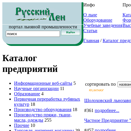
Инфо
Про
О льне
Кат
Оборудование
Фор
Учебные заведения
Выс
портал льняной промышленности
Статьи
Главная
/
Каталог пред
Каталог
предприятий
Информационные веб-сайты
5
сортировать по
Научные организации
11
Образование
4
Первичная переработка лубяных
Шолоховский льнозав
культур
18
Производство оборудования
18
#361
подробнее...
Производство пряжи, ткани,
масла, одежды
255
Частное Предприятие 
Прочие
10
#457
подробнее...
Торговля, интернет-магазины
29