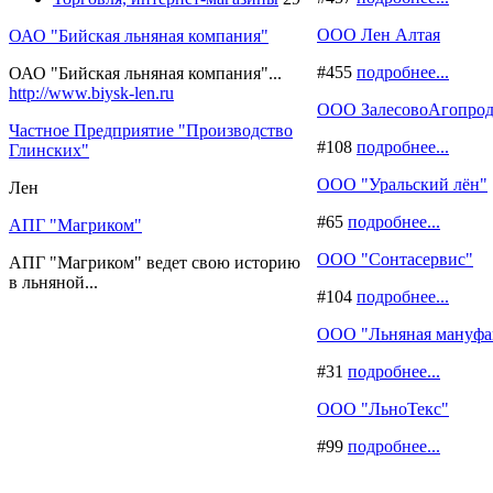
ООО Лен Алтая
ОАО "Бийская льняная компания"
#455
подробнее...
ОАО "Бийская льняная компания"...
http://www.biysk-len.ru
ООО ЗалесовоАгопрод
Частное Предприятие "Производство
#108
подробнее...
Глинских"
ООО "Уральский лён"
Лен
#65
подробнее...
АПГ "Магриком"
ООО "Сонтасервис"
АПГ "Магриком" ведет свою историю
в льняной...
#104
подробнее...
ООО "Льняная мануфа
#31
подробнее...
ООО "ЛьноТекс"
#99
подробнее...