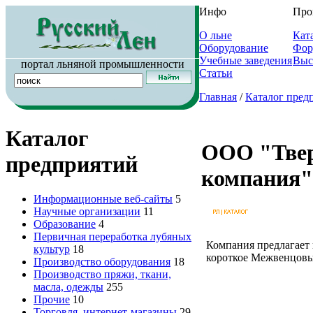
Инфо
Про
О льне
Кат
Оборудование
Фор
Учебные заведения
Выс
портал льняной промышленности
Статьи
Главная
/
Каталог пред
Каталог
ООО "Тве
предприятий
компания"
Информационные веб-сайты
5
Научные организации
11
Образование
4
Первичная переработка лубяных
Компания предлагает
культур
18
короткое Межвенцовый
Производство оборудования
18
Производство пряжи, ткани,
масла, одежды
255
Прочие
10
Торговля, интернет-магазины
29