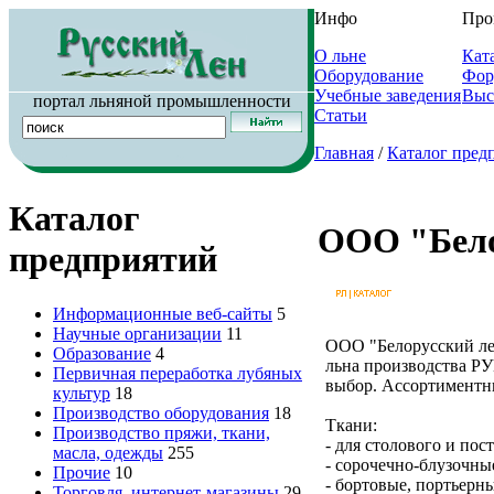
Инфо
Про
О льне
Кат
Оборудование
Фор
Учебные заведения
Выс
портал льняной промышленности
Статьи
Главная
/
Каталог пред
Каталог
ООО "Бело
предприятий
Информационные веб-сайты
5
Научные организации
11
ООО "Белорусский лен
Образование
4
льна производства Р
Первичная переработка лубяных
выбор. Ассортиментн
культур
18
Производство оборудования
18
Ткани:
Производство пряжи, ткани,
- для столового и пос
масла, одежды
255
- сорочечно-блузочны
Прочие
10
- бортовые, портьерн
Торговля, интернет-магазины
29