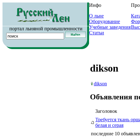
Инфо
Про
О льне
Кат
Оборудование
Фор
Учебные заведения
Выс
портал льняной промышленности
Статьи
dikson
dikson
Объявления п
Заголовок
Требуется ткань орш
белая и серая
последние 10 объявлен