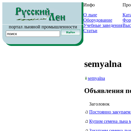
Инфо
Про
О льне
Кат
Оборудование
Фор
Учебные заведения
Выс
портал льняной промышленности
Статьи
semyalna
semyalna
Объявления п
Заголовок
Постоянно закупаем
Купим семена льна 
Закупаем семена ль