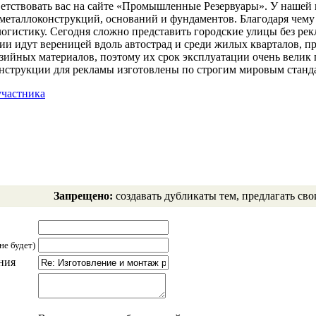
етствовать вас на сайте «Промышленные Резервуары». У нашей к
 металлоконструкций, оснований и фундаментов. Благодаря чем
 логистику. Сегодня сложно представить городские улицы без р
ии идут вереницей вдоль автострад и среди жилых кварталов, 
зийных материалов, поэтому их срок эксплуатации очень велик
нструкции для рекламы изготовлены по строгим мировым стандарт
частника
Запрещено:
создавать дубликаты тем, предлагать сво
не будет)
ния