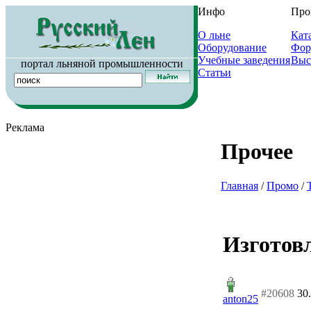
Инфо
Про
О льне
Кат
Оборудование
Фор
Учебные заведения
Выс
портал льняной промышленности
Статьи
Реклама
Прочее
Главная
/
Промо
/
Изготов
#20608
30
anton25