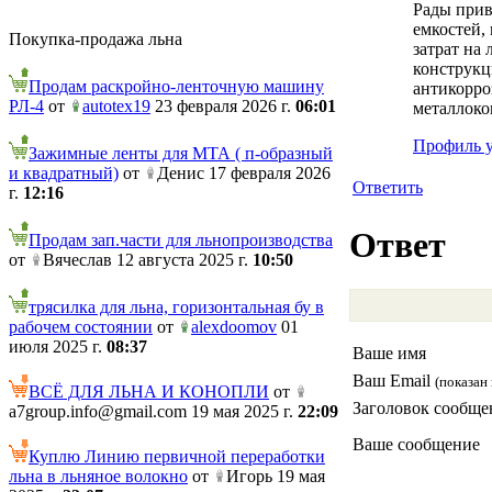
Рады прив
емкостей,
Покупка-продажа льна
затрат на
конструкц
Продам раскройно-ленточную машину
антикорро
РЛ-4
от
autotex19
23 февраля 2026 г.
06:01
металлоко
Профиль у
Зажимные ленты для МТА ( п-образный
и квадратный)
от
Денис 17 февраля 2026
Ответить
г.
12:16
Ответ
Продам зап.части для льнопроизводства
от
Вячеслав 12 августа 2025 г.
10:50
трясилка для льна, горизонтальная бу в
рабочем состоянии
от
alexdoomov
01
июля 2025 г.
08:37
Ваше имя
Ваш Email
(показан 
ВСЁ ДЛЯ ЛЬНА И КОНОПЛИ
от
Заголовок сообще
a7group.info@gmail.com 19 мая 2025 г.
22:09
Ваше сообщение
Куплю Линию первичной переработки
льна в льняное волокно
от
Игорь 19 мая