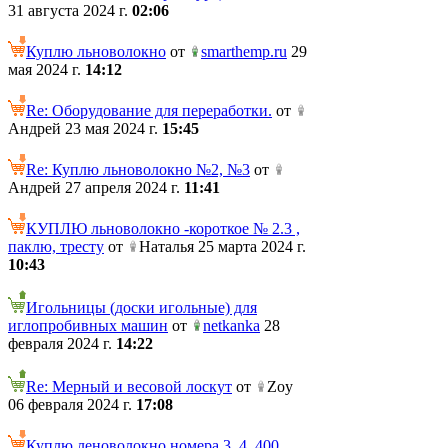
31 августа 2024 г.
02:06
Куплю льноволокно
от
smarthemp.ru
29
мая 2024 г.
14:12
Re: Оборудование для переработки.
от
Андрей 23 мая 2024 г.
15:45
Re: Куплю льноволокно №2, №3
от
Андрей 27 апреля 2024 г.
11:41
КУПЛЮ льноволокно -короткое № 2.3 ,
паклю, тресту
от
Наталья 25 марта 2024 г.
10:43
Игольницы (доски игольные) для
иглопробивных машин
от
netkanka
28
февраля 2024 г.
14:22
Re: Мерный и весовой лоскут
от
Zoy
06 февраля 2024 г.
17:08
Куплю леноволокно номера 3, 4. 400