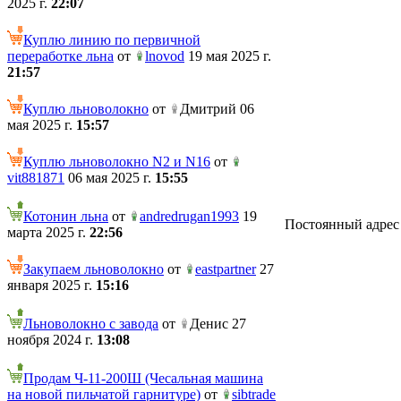
2025 г.
22:07
Куплю линию по первичной
переработке льна
от
lnovod
19 мая 2025 г.
21:57
Куплю льноволокно
от
Дмитрий 06
мая 2025 г.
15:57
Куплю льноволокно N2 и N16
от
vit881871
06 мая 2025 г.
15:55
Котонин льна
от
andredrugan1993
19
Постоянный адрес те
марта 2025 г.
22:56
Закупаем льноволокно
от
eastpartner
27
января 2025 г.
15:16
Льноволокно с завода
от
Денис 27
ноября 2024 г.
13:08
Продам Ч-11-200Ш (Чесальная машина
на новой пильчатой гарнитуре)
от
sibtrade