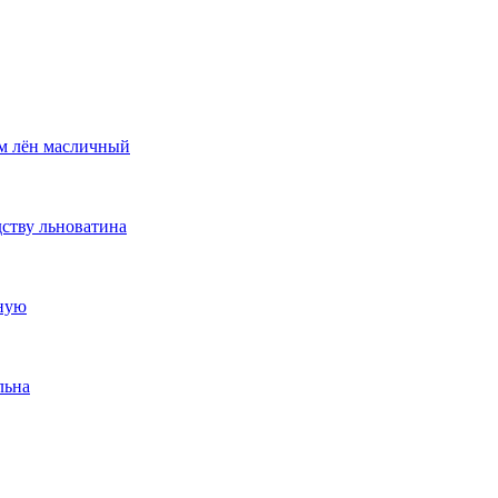
м лён масличный
ству льноватина
ную
льна