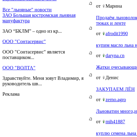
от
Марина
Все "льняные" новости
ЗАО Большая костромская льняная
Продаём льноволок
мануфактура
тюках и ленте
ЗАО “БКЛМ” – одно из кр...
от
afrodit1990
ООО "Сонтасервис"
купим масло льна н
ООО "Сонтасервис" является
от
daryna.cn
поставщиком...
Жатки очесывающи
ООО "ВОЛТА"
от
Денис
Здравствуйте. Меня зовут Владимир, я
руководитель шв...
ЗАКУПАЕМ ЛЁН
Реклама
от
zerno.agro
Льноватин много,и
от
mih41887
куплю семена льна