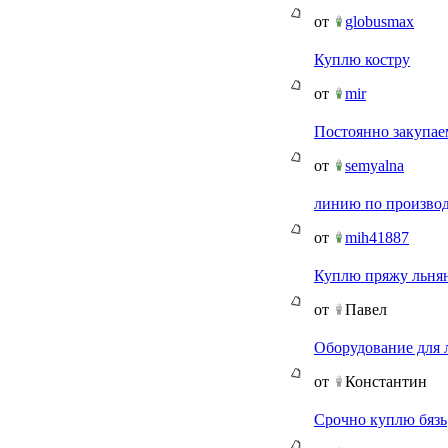
от
globusmax
Куплю костру
от
mir
Постоянно закупае
от
semyalna
линию по производ
от
mih41887
Куплю пряжу льня
от
Павел
Оборудование для 
от
Константин
Срочно куплю бязь