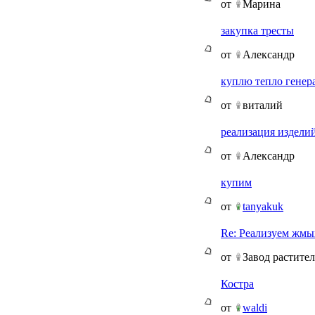
от
Марина
закупка тресты
от
Александр
куплю тепло генер
от
виталий
реализация изделий
от
Александр
купим
от
tanyakuk
Re: Реализуем жмы
от
Завод растите
Костра
от
waldi