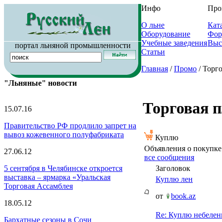
Инфо
Про
О льне
Кат
Оборудование
Фор
Учебные заведения
Выс
портал льняной промышленности
Статьи
Главная
/
Промо
/ Торг
"Льняные" новости
Торговая 
15.07.16
Правительство РФ продлило запрет на
вывоз кожевенного полуфабриката
Куплю
Объявления о покупке
27.06.12
все сообщения
Заголовок
5 сентября в Челябинске откроется
выставка – ярмарка «Уральская
Куплю лен
Торговая Ассамблея
от
book.az
18.05.12
Re: Куплю небелен
Бархатные сезоны в Сочи