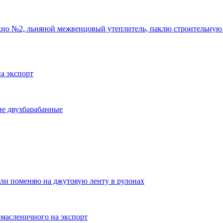
но №2, льняной межвенцовый утеплитель, паклю строительную
а экспорт
е двухбарабанные
ли поменяю на джутовую ленту в рулонах
 масленичного на экспорт