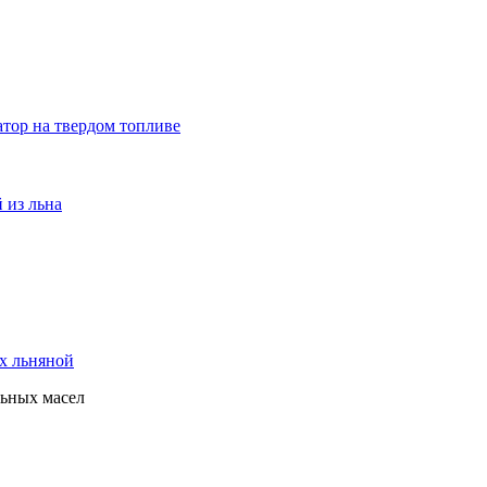
атор на твердом топливе
 из льна
х льняной
льных масел