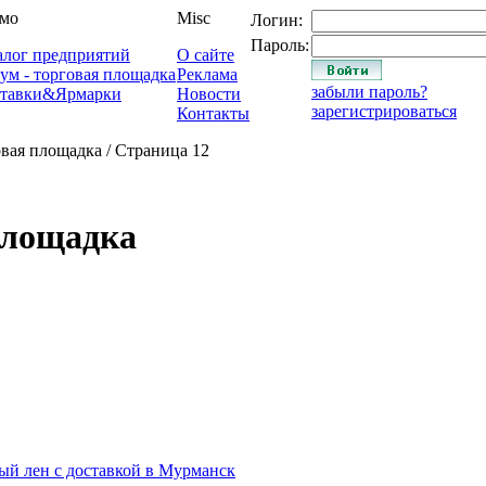
мо
Misc
Логин:
Пароль:
алог предприятий
О сайте
ум - торговая площадка
Реклама
забыли пароль?
тавки&Ярмарки
Новости
зарегистрироваться
Контакты
овая площадка / Страница 12
площадка
ый лен с доставкой в Мурманск