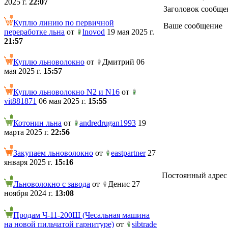
2025 г.
22:07
Заголовок сообще
Куплю линию по первичной
Ваше сообщение
переработке льна
от
lnovod
19 мая 2025 г.
21:57
Куплю льноволокно
от
Дмитрий 06
мая 2025 г.
15:57
Куплю льноволокно N2 и N16
от
vit881871
06 мая 2025 г.
15:55
Котонин льна
от
andredrugan1993
19
марта 2025 г.
22:56
Закупаем льноволокно
от
eastpartner
27
января 2025 г.
15:16
Постоянный адрес те
Льноволокно с завода
от
Денис 27
ноября 2024 г.
13:08
Продам Ч-11-200Ш (Чесальная машина
на новой пильчатой гарнитуре)
от
sibtrade