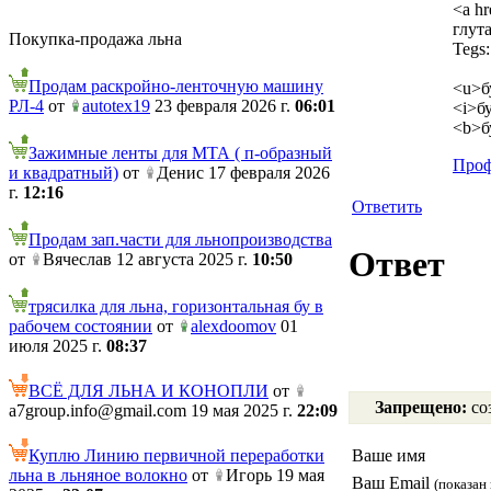
<a h
глут
Покупка-продажа льна
Tegs:
Продам раскройно-ленточную машину
<u>б
РЛ-4
от
autotex19
23 февраля 2026 г.
06:01
<i>б
<b>б
Зажимные ленты для МТА ( п-образный
Проф
и квадратный)
от
Денис 17 февраля 2026
г.
12:16
Ответить
Продам зап.части для льнопроизводства
Ответ
от
Вячеслав 12 августа 2025 г.
10:50
трясилка для льна, горизонтальная бу в
рабочем состоянии
от
alexdoomov
01
июля 2025 г.
08:37
ВСЁ ДЛЯ ЛЬНА И КОНОПЛИ
от
Запрещено:
соз
a7group.info@gmail.com 19 мая 2025 г.
22:09
Куплю Линию первичной переработки
Ваше имя
льна в льняное волокно
от
Игорь 19 мая
Ваш Email
(показан 