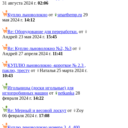
31 августа 2024 г.
02:06
Куплю льноволокно
от
smarthemp.ru
29
мая 2024 г.
14:12
Re: Оборудование для переработки.
от
Андрей 23 мая 2024 г.
15:45
Re: Куплю льноволокно №2, №3
от
Андрей 27 апреля 2024 г.
11:41
КУПЛЮ льноволокно -короткое № 2.3 ,
паклю, тресту
от
Наталья 25 марта 2024 г.
10:43
Игольницы (доски игольные) для
иглопробивных машин
от
netkanka
28
февраля 2024 г.
14:22
Re: Мерный и весовой лоскут
от
Zoy
06 февраля 2024 г.
17:08
Куплю леноволокно номера 3, 4. 400