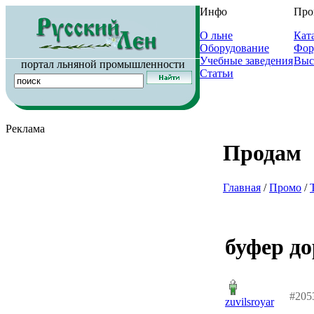
Инфо
Про
О льне
Кат
Оборудование
Фор
Учебные заведения
Выс
портал льняной промышленности
Статьи
Реклама
Продам
Главная
/
Промо
/
буфер д
#205
zuvilsroyar