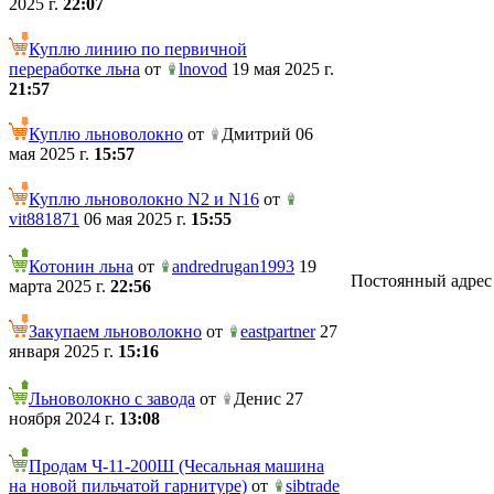
2025 г.
22:07
Куплю линию по первичной
переработке льна
от
lnovod
19 мая 2025 г.
21:57
Куплю льноволокно
от
Дмитрий 06
мая 2025 г.
15:57
Куплю льноволокно N2 и N16
от
vit881871
06 мая 2025 г.
15:55
Котонин льна
от
andredrugan1993
19
Постоянный адрес те
марта 2025 г.
22:56
Закупаем льноволокно
от
eastpartner
27
января 2025 г.
15:16
Льноволокно с завода
от
Денис 27
ноября 2024 г.
13:08
Продам Ч-11-200Ш (Чесальная машина
на новой пильчатой гарнитуре)
от
sibtrade