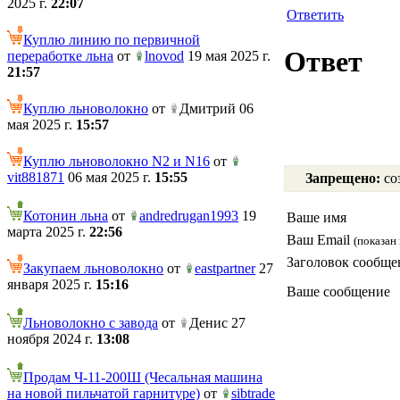
2025 г.
22:07
Ответить
Куплю линию по первичной
Ответ
переработке льна
от
lnovod
19 мая 2025 г.
21:57
Куплю льноволокно
от
Дмитрий 06
мая 2025 г.
15:57
Куплю льноволокно N2 и N16
от
vit881871
06 мая 2025 г.
15:55
Запрещено:
соз
Котонин льна
от
andredrugan1993
19
Ваше имя
марта 2025 г.
22:56
Ваш Email
(показан 
Заголовок сообще
Закупаем льноволокно
от
eastpartner
27
января 2025 г.
15:16
Ваше сообщение
Льноволокно с завода
от
Денис 27
ноября 2024 г.
13:08
Продам Ч-11-200Ш (Чесальная машина
на новой пильчатой гарнитуре)
от
sibtrade