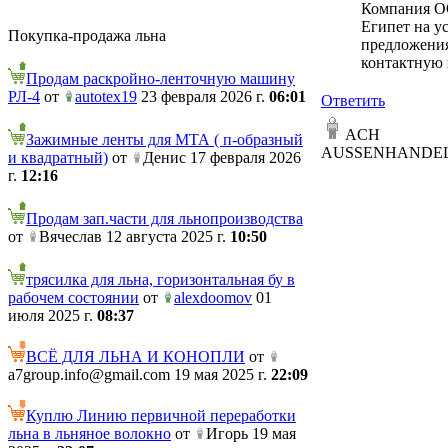
Компания ОО
Египет на у
Покупка-продажа льна
предложения
контактную
Продам раскройно-ленточную машину
РЛ-4
от
autotex19
23 февраля 2026 г.
06:01
Ответить
ACH
Зажимные ленты для МТА ( п-образный
AUSSENHANDE
и квадратный)
от
Денис 17 февраля 2026
г.
12:16
Продам зап.части для льнопроизводства
от
Вячеслав 12 августа 2025 г.
10:50
трясилка для льна, горизонтальная бу в
рабочем состоянии
от
alexdoomov
01
июля 2025 г.
08:37
ВСЁ ДЛЯ ЛЬНА И КОНОПЛИ
от
a7group.info@gmail.com 19 мая 2025 г.
22:09
Куплю Линию первичной переработки
льна в льняное волокно
от
Игорь 19 мая