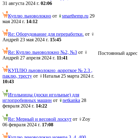
31 августа 2024 г.
02:06
Куплю льноволокно
от
smarthemp.ru
29
мая 2024 г.
14:12
Re: Оборудование для переработки.
от
Андрей 23 мая 2024 г.
15:45
Re: Куплю льноволокно №2, №3
от
Постоянный адрес те
Андрей 27 апреля 2024 г.
11:41
КУПЛЮ льноволокно -короткое № 2.3 ,
паклю, тресту
от
Наталья 25 марта 2024 г.
10:43
Игольницы (доски игольные) для
иглопробивных машин
от
netkanka
28
февраля 2024 г.
14:22
Re: Мерный и весовой лоскут
от
Zoy
06 февраля 2024 г.
17:08
Куплю леноволокно номера 3, 4. 400