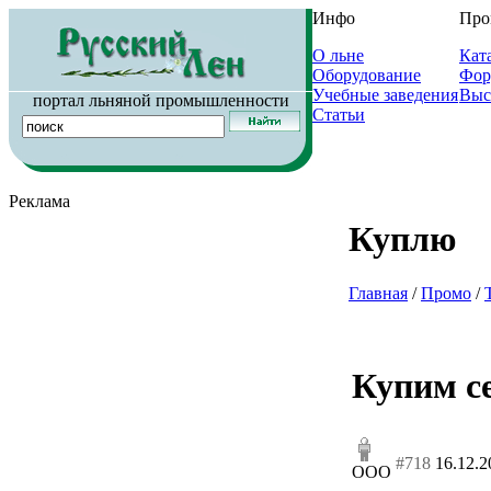
Инфо
Про
О льне
Кат
Оборудование
Фор
Учебные заведения
Выс
портал льняной промышленности
Статьи
Реклама
Куплю
Главная
/
Промо
/
Купим с
#718
16.12.2
ООО