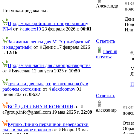
#13
Александр
под
Покупка-продажа льна
Ден
Продам раскройно-ленточную машину
Подс
РЛ-4
от
autotex19
23 февраля 2026 г.
06:01
Или 
Ответить
Зажимные ленты для МТА ( п-образный
и квадратный)
от
Денис 17 февраля 2026
linen in
г.
12:16
#
moscow
п
Продам зап.части для льнопроизводства
М
от
Вячеслав 12 августа 2025 г.
10:50
Л
трясилка для льна, горизонтальная бу в
П
рабочем состоянии
от
alexdoomov
01
июля 2025 г.
08:37
Ответить
ВСЁ ДЛЯ ЛЬНА И КОНОПЛИ
от
#133
александр
a7group.info@gmail.com 19 мая 2025 г.
22:09
поде
Ответ
Куплю Линию первичной переработки
Обращ
льна в льняное волокно
от
Игорь 19 мая
Алек