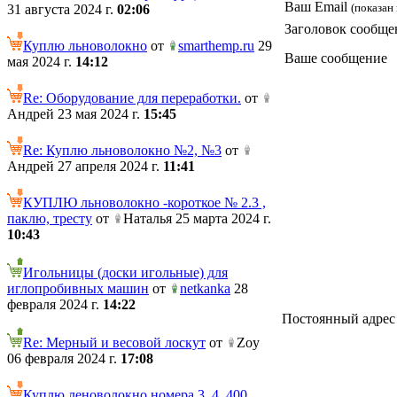
Ваш Email
(показан 
31 августа 2024 г.
02:06
Заголовок сообще
Куплю льноволокно
от
smarthemp.ru
29
Ваше сообщение
мая 2024 г.
14:12
Re: Оборудование для переработки.
от
Андрей 23 мая 2024 г.
15:45
Re: Куплю льноволокно №2, №3
от
Андрей 27 апреля 2024 г.
11:41
КУПЛЮ льноволокно -короткое № 2.3 ,
паклю, тресту
от
Наталья 25 марта 2024 г.
10:43
Игольницы (доски игольные) для
иглопробивных машин
от
netkanka
28
февраля 2024 г.
14:22
Постоянный адрес те
Re: Мерный и весовой лоскут
от
Zoy
06 февраля 2024 г.
17:08
Куплю леноволокно номера 3, 4. 400