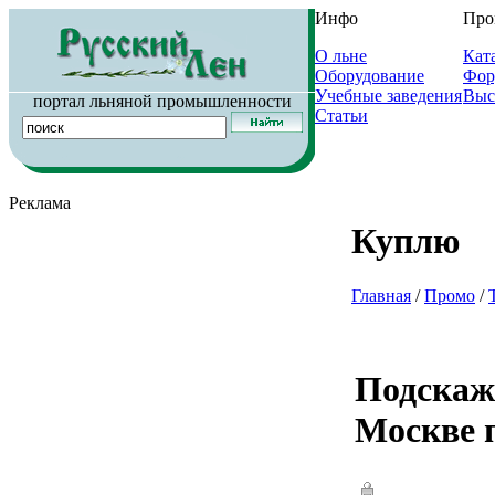
Инфо
Про
О льне
Кат
Оборудование
Фор
Учебные заведения
Выс
портал льняной промышленности
Статьи
Реклама
Куплю
Главная
/
Промо
/
Подскажи
Москве 