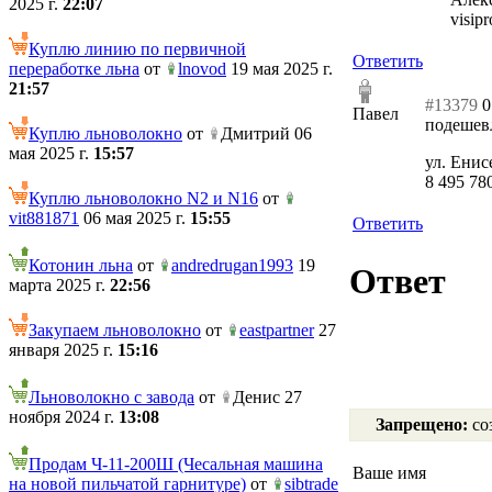
2025 г.
22:07
visip
Куплю линию по первичной
Ответить
переработке льна
от
lnovod
19 мая 2025 г.
21:57
#13379
0
Павел
подешев
Куплю льноволокно
от
Дмитрий 06
мая 2025 г.
15:57
ул. Енис
8 495 78
Куплю льноволокно N2 и N16
от
vit881871
06 мая 2025 г.
15:55
Ответить
Котонин льна
от
andredrugan1993
19
Ответ
марта 2025 г.
22:56
Закупаем льноволокно
от
eastpartner
27
января 2025 г.
15:16
Льноволокно с завода
от
Денис 27
ноября 2024 г.
13:08
Запрещено:
соз
Продам Ч-11-200Ш (Чесальная машина
Ваше имя
на новой пильчатой гарнитуре)
от
sibtrade